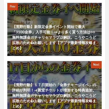
Prev
2022年9月10日
【荒野行動】新限定金券イベント開始で最大
「3100金券」入手可能！→より多く貰う方法は○○
無料無課金ガチャリセマラプロ解説。こうやこうど
拡散のため👍お願いします【アプデ最新情報攻略ま
とめ】
Next
2022年9月10日
【荒野行動】１７日開始の「金券チャージイベ」の
詳細が判明！→殿堂チケットが増加する特典追加。
無料無課金ガチャリセマラプロ解説。こうやこうど
拡散のため👍お願いします【アプデ最新情報攻略ま
とめ】