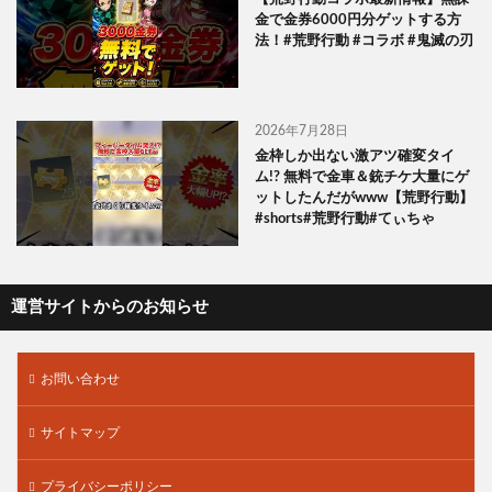
金で金券6000円分ゲットする方
法！#荒野行動 #コラボ #鬼滅の刃
2026年7月28日
金枠しか出ない激アツ確変タイ
ム!? 無料で金車＆銃チケ大量にゲ
ットしたんだがwww【荒野行動】
#shorts#荒野行動#てぃちゃ
運営サイトからのお知らせ
お問い合わせ
サイトマップ
プライバシーポリシー