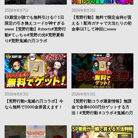
2026年8月7日
2026年8月3日
EX殿堂が誰でも無料引ける!? 1日
【荒野行動】無料で限定金枠が貰
限定の引き換えコードが神すぎる
える！配布ガチャで大当たりの初
www【荒野行動】#shorts#荒野行
金車GETして神回にwww
動#てぃちゃ#荒野の光#荒野夏祭
り#荒野鬼滅の刃コラボ
2026年8月3日
2026年8月3日
【荒野行動×鬼滅の刃コラボ】今
【荒野行動コラボ最新情報】無課
なら無料で3000金券貰えます！
金で金券6000円分ゲットする方
法！#荒野行動 #コラボ #鬼滅の刃