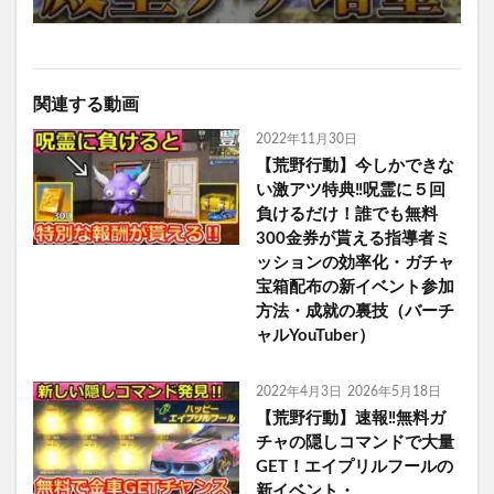
関連する動画
2022年11月30日
【荒野行動】今しかできな
い激アツ特典‼呪霊に５回
負けるだけ！誰でも無料
300金券が貰える指導者ミ
ッションの効率化・ガチャ
宝箱配布の新イベント参加
方法・成就の裏技（バーチ
ャルYouTuber）
2022年4月3日
2026年5月18日
【荒野行動】速報‼無料ガ
チャの隠しコマンドで大量
GET！エイプリルフールの
新イベント・