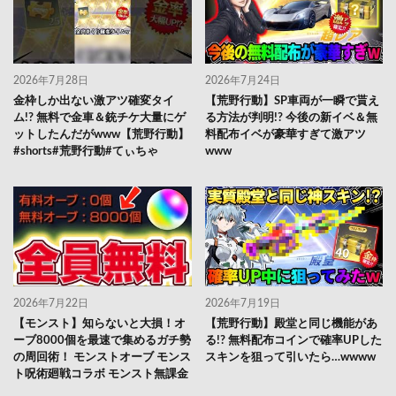
2026年7月28日
2026年7月24日
金枠しか出ない激アツ確変タイ
【荒野行動】SP車両が一瞬で貰え
ム!? 無料で金車＆銃チケ大量にゲ
る方法が判明!? 今後の新イベ＆無
ットしたんだがwww【荒野行動】
料配布イベが豪華すぎて激アツ
#shorts#荒野行動#てぃちゃ
www
2026年7月22日
2026年7月19日
【モンスト】知らないと大損！オ
【荒野行動】殿堂と同じ機能があ
ーブ8000個を最速で集めるガチ勢
る!? 無料配布コインで確率UPした
の周回術！ モンストオーブ モンス
スキンを狙って引いたら…wwww
ト呪術廻戦コラボ モンスト無課金