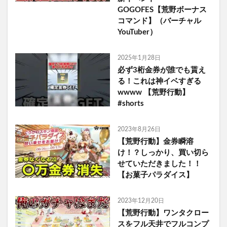
GOGOFES【荒野ボーナス
コマンド】（バーチャル
YouTuber）
2025年1月28日
必ず3桁金券が誰でも貰え
る！これは神イベすぎる
wwww 【荒野行動】
#shorts
2023年8月26日
【荒野行動】金券瞬溶
け！？しっかり、買い切ら
せていただきました！！
【お菓子パラダイス】
2023年12月20日
【荒野行動】ワンタクロー
スをフル天井でフルコンプ