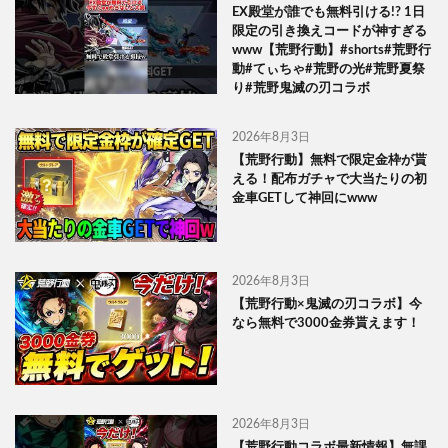
EX殿堂が誰でも無料引ける!? 1日
限定の引き換えコードが神すぎる
www【荒野行動】#shorts#荒野行
動#てぃちゃ#荒野の光#荒野夏祭
り#荒野鬼滅の刃コラボ
2026年8月3日
【荒野行動】無料で限定金枠が貰
える！配布ガチャで大当たりの初
金車GETして神回にwww
2026年8月3日
【荒野行動×鬼滅の刃コラボ】今
なら無料で3000金券貰えます！
2026年8月3日
【荒野行動コラボ最新情報】無課