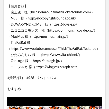
【使用音源】
・魔王魂 様（https://maoudamashii.jokersounds.com/）
・NCS 様（http://nocopyrightsounds.co.uk/）
・DOVA-SYNDROME 様（https://dova-s.jp/）
・ニコニココモンズ 様（https://commons.nicovideo.jp/）
・MusMus 様（http://musmus.main.jp/）
・TheFatRat 様
（https://www.youtube.com/user/ThisIsTheFatRat/featured）
・びたみんちぃ 様 （http://www.vita-chi.net/）
・OtoLogic 様 （https://otologic.jp/）
・ユーフルカ 様（https://wingless-seraph.net/）
#荒野行動 #S26 #バトルパス
おすすめ