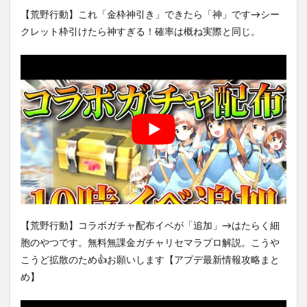
【荒野行動】これ「金枠神引き」できたら「神」です→シー
クレット枠引けたら神すぎる！確率は概ね実際と同じ。
【荒野行動】コラボガチャ配布イベが「追加」→はたらく細
胞のやつです。無料無課金ガチャリセマラプロ解説。こうや
こうど拡散のため👍お願いします【アプデ最新情報攻略まと
め】