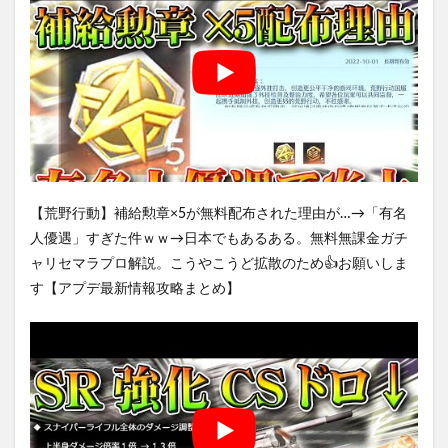
【荒野行動】補給勲章×5が無料配布された理由が…→「有名
人優遇」すぎた件ｗｗ→日本でもあるある。無料無課金ガチ
ャリセマラプロ解説。こうやこうど拡散のため👍お願いしま
す【アプデ最新情報攻略まとめ】