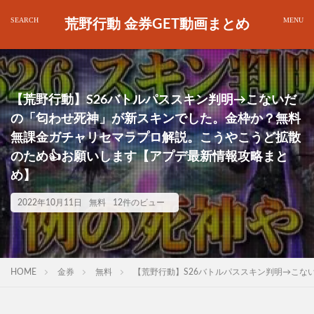
荒野行動 金券GET動画まとめ
【荒野行動】S26バトルパススキン判明→こないだ
の「匂わせ死神」が新スキンでした。金枠か？無料
無課金ガチャリセマラプロ解説。こうやこうど拡散
のため👍お願いします【アプデ最新情報攻略まと
め】
2022年10月11日
無料
12件のビュー
HOME
金券
無料
【荒野行動】S26バトルパススキン判明→こな