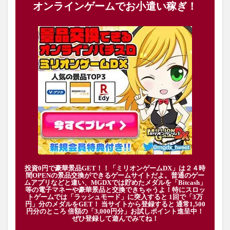
オンラインゲームでお小遣い稼ぎ！
投資0円で豪華景品GET！！「ミリオンゲームDX」は２４時
間OPENの景品交換ができるゲームサイトだよ。普通のゲー
ムアプリなどと違い、MGDXでは貯めたメダルを「Bitcash」
等の電子マネーや豪華景品と交換できちゃうよ！特にスロッ
トゲームでは「ラッシュモード」に突入すると 1回で「3万
円」分のメダルをGET！ 当サイトから登録すると 通常1,500
円分のところ 倍額の「3,000円分」お試しポイント進呈中！
ぜひ登録して遊んでみてね！