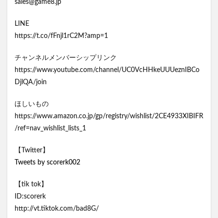
sales@game8.jp
LINE
https://t.co/fFnjl1rC2M?amp=1
チャンネルメンバーシップリンク
https://www.youtube.com/channel/UC0VcHHkeUUUeznIBCo
DjlQA/join
ほしいもの
https://www.amazon.co.jp/gp/registry/wishlist/2CE4933XIBIFR
/ref=nav_wishlist_lists_1
【Twitter】
Tweets by scorerk002
【tik tok】
ID:scorerk
http://vt.tiktok.com/bad8G/