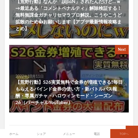
【荒野行動】なんか「誤βαΝ」されたんだけど…ｗ
→最近ある「コメントペナルティ」解除検証する！
無料無課金ガチャリセマラプロ解説。こうやこうど
拡散のため👍お願いします【アプデ最新情報攻略ま
とめ】
Next
2022年10月11日
【荒野行動】S26実質無料で金券が増殖できる‼毎日
もらえるバインド金券の使い方・新バトルパス報
酬・専属ガチャ・ハロウィンモード・シーズン
26（バーチャルYouTuber）
ホーム
シェア
メニュー
電話
TOPへ
関連する動画