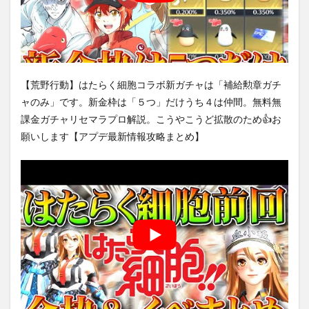
【荒野行動】はたらく細胞コラボ新ガチャは「補給勲章ガチ
ャのみ」です。新金枠は「５つ」だけうち４は仲間。無料無
課金ガチャリセマラプロ解説。こうやこうど拡散のため👍お
願いします【アプデ最新情報攻略まとめ】