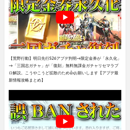
【荒野行動】明日先行S26アプデ判明→限定金券が「永久化」
→「三国志ガチャ」が「復刻」無料無課金ガチャリセマラプ
ロ解説。こうやこうど拡散のため👍お願いします【アプデ最
新情報攻略まとめ】