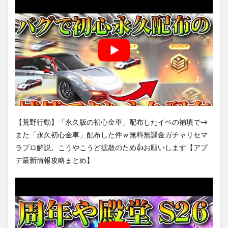
【荒野行動】「永久版の初心金車」配布したイベの補填で→
また「永久初心金車」配布した件ｗ無料無課金ガチャリセマ
ラプロ解説。こうやこうど拡散のため👍お願いします【アプ
デ最新情報攻略まとめ】