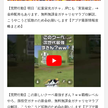
【荒野行動】明日「紅葉栄光ガチャ」JPにも「実装確定」→
金枠配布もあります。無料無課金ガチャリセマラプロ解説。
こうやこうど拡散のため👍お願いします【アプデ最新情報攻
略まとめ】
【荒野行動】この新しいクーペ最強すぎん？ｗｗ覇権レベル
やろ。孫悟空ガチャの新金枠。無料無課金ガチャリセマラプ
ロ解説。こうやこうど拡散のため👍お願いします【アプデ最