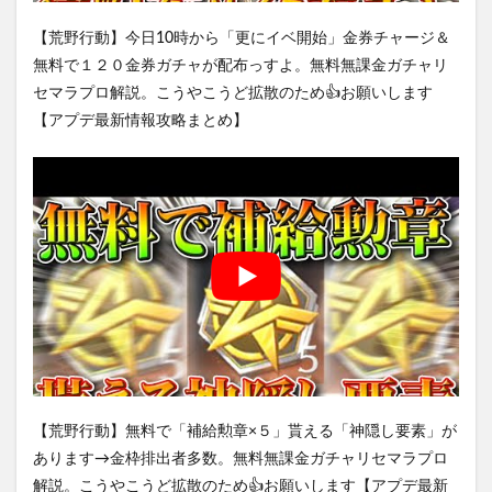
【荒野行動】今日10時から「更にイベ開始」金券チャージ＆
無料で１２０金券ガチャが配布っすよ。無料無課金ガチャリ
セマラプロ解説。こうやこうど拡散のため👍お願いします
【アプデ最新情報攻略まとめ】
【荒野行動】無料で「補給勲章×５」貰える「神隠し要素」が
あります→金枠排出者多数。無料無課金ガチャリセマラプロ
解説。こうやこうど拡散のため👍お願いします【アプデ最新