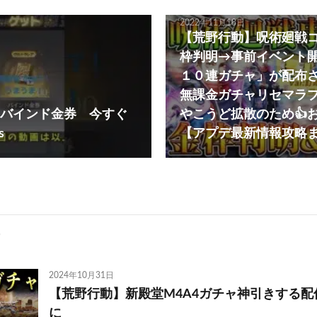
2022年11月18日
【荒野行動】呪術廻戦
枠判明→事前イベント
１０連ガチャ」が配布
無課金ガチャリセマラ
バインド金券 今すぐ
やこうど拡散のため👍
s
【アプデ最新情報攻略
2024年10月31日
【荒野行動】新殿堂M4A4ガチャ神引きする
に