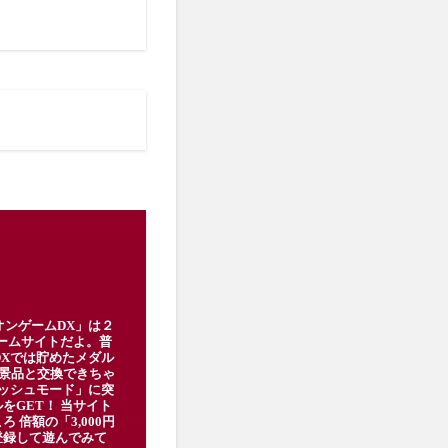
オンゲームDX」は２
ゲームサイトだよ。普
DXでは貯めたメダル
豪華景品と交換できちゃ
ッシュモード」に突
をGET！ 当サイト
ろ 倍額の「3,000円
登録して遊んでみて