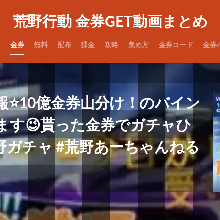
荒野行動 金券GET動画まとめ
ム
金券
無料
配布
課金
攻略
集め方
金券コード
金券
⭐️10億金券山分け！のバイン
ます😉貰った金券でガチャひ
荒野ガチャ #荒野あーちゃんねる