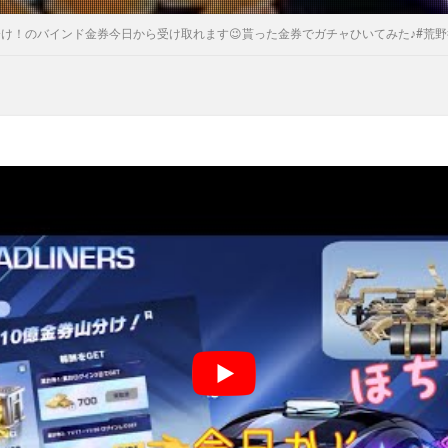
分け！のバインド金券今日から受け取れます😉貰った金券でガチャひいてみた♪#荒野