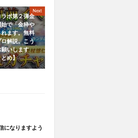
Next
コラボ第２弾金
開始で「金枠や
されます。無料
プロ解説。こう
お願いします
まとめ】
配信になりますよう