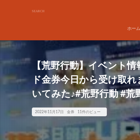
ホー
【荒野行動】イベント情報
ド金券今日から受け取れ
いてみた♪#荒野行動 #
2022年11月17日
金券
11件のビュー