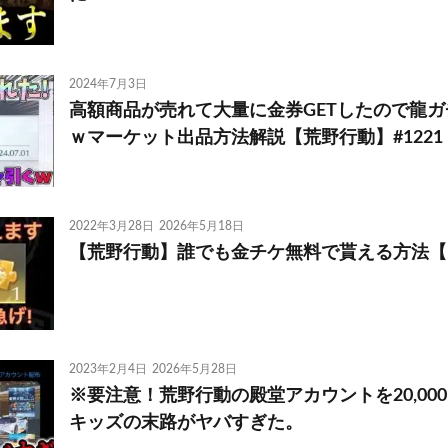
2024年7月3日
高額商品が売れて大量に金券GETしたので龍
ｗマーケット出品方法解説【荒野行動】#1221 Kni
2022年3月28日
2026年5月18日
【荒野行動】誰でも金チケ無料で貰える方法【N
2023年2月4日
2026年5月28日
※要注意！荒野行動の殿堂アカウントを20,00
キッズの末路がヤバすぎた。