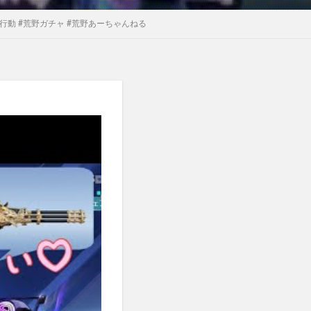
行動 #荒野ガチャ #荒野あーちゃんねる