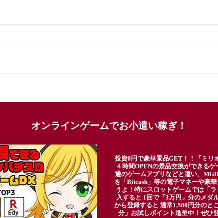
オンラインゲームでお小遣い稼ぎ！
投資0円で豪華景品GET！！「ミリ
４時間OPENの景品交換ができる
通のゲームアプリなどと違い、MG
を「Bitcash」等の電子マネーや
うよ！特にスロットゲームでは「ラ
入すると 1回で「3万円」分のメダル
から登録すると 通常1,500円分のとこ
分」お試しポイント進呈中！ぜひ