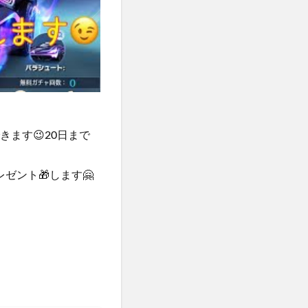
ます😉20日まで
ゼント🎁します🤗