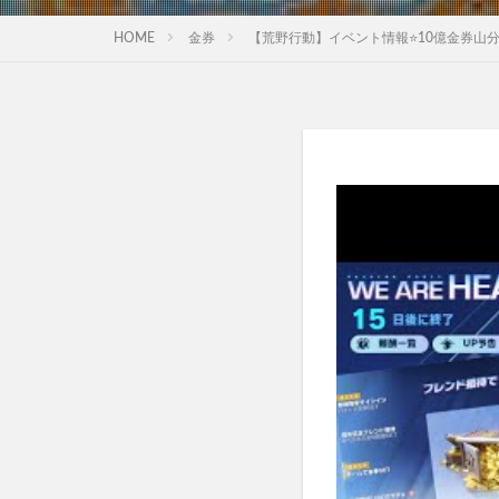
HOME
金券
【荒野行動】イベント情報⭐️10億金券山