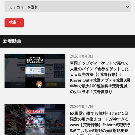
検索
新着動画
2026年8月8日
車両チップがマーケットで売れて
大量のバインド金券をゲットした
ｗｗ販売方法【#荒野行動】#
Knives Out #荒野アプデ #荒野8周
年半で最大100連無料 #荒野鬼滅
の刃コラボ #荒野夏祭り
2026年8月7日
EX殿堂が誰でも無料引ける!? 1日
限定の引き換えコードが神すぎる
www【荒野行動】#shorts#荒野行
動#てぃちゃ#荒野の光#荒野夏祭