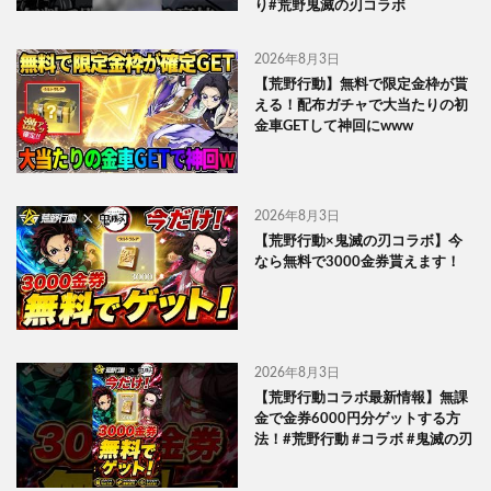
り#荒野鬼滅の刃コラボ
2026年8月3日
【荒野行動】無料で限定金枠が貰
える！配布ガチャで大当たりの初
金車GETして神回にwww
2026年8月3日
【荒野行動×鬼滅の刃コラボ】今
なら無料で3000金券貰えます！
2026年8月3日
【荒野行動コラボ最新情報】無課
金で金券6000円分ゲットする方
法！#荒野行動 #コラボ #鬼滅の刃