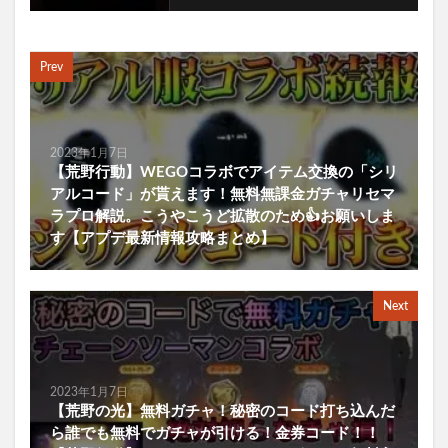
Prev
2023年1月7日
【荒野行動】WEGOコラボでアイテム交換の「シリ
アルコード」が貰えます！無料無課金ガチャリセマ
ラプロ解説。こうやこうど拡散のため👍お願いしま
す【アプデ最新情報攻略まとめ】
Next
2023年1月7日
【荒野の光】無料ガチャ！秘密のコード打ち込んだ
ら誰でも無料でガチャが引ける！金券コード！！