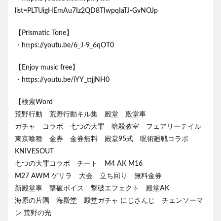
list=PLTUigHEmAu7Iz2QD8TIwpqIaTJ-GvNOJp
【Prismatic Tone】
・https://youtu.be/6_J-9_6qOT0
【Enjoy music free】
・https://youtu.be/iYY_ttjjNH0
【検索Word
荒野行動 荒野行動キル集 殿堂 殿堂車
ガチャ コラボ 七つの大罪 暗殺教室 フェアリーテイル
東京喰種 金券 金券無料 殿堂95式 呪術廻戦コラボ
KNIVESOUT
七つの大罪コラボ チート M4 AK M16
M27 AWM ゲリラ 大会 立ち回り 無料金券
新殿堂車 撃破ボイス 撃破エフェクト 殿堂AK
海原の片隅 海殿堂 殿堂ガチャ にじさんじ チェンソーマ
ン 荒野の光