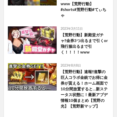
www【荒野行動】
#shorts#荒野行動#てぃち
ゃ
2023年3月11日
【荒野行動】新殿堂ガチ
ャ‼︎金券3つ出るまで引くor
飛行服出るまで引
く！！！！www
2023年8月8日
【荒野行動】速報‼進撃の
巨人コラボ金銃でお得に金
券が貰える！ホーム画面で
10分間放置すると…新ステ
ータス状態に！最新アプデ
情報10個まとめ【荒野の
光】【荒野新マップ】