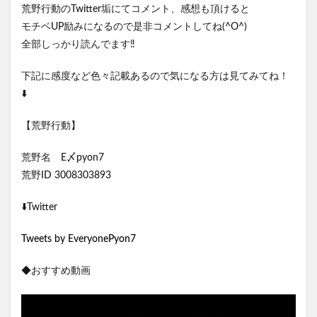
荒野行動のTwitter垢にてコメント、感想も頂けると
モチベUP励みになるので是非コメントしてね(^O^)
全部しっかり読んでます‼️
下記に感度など色々記載あるので気になる方は見てみてね！
⬇️
【荒野行動】
荒野名 E〆pyon7
荒野ID 3008303893
⬇️Twitter
Tweets by EveryonePyon7
◆おすすめ動画