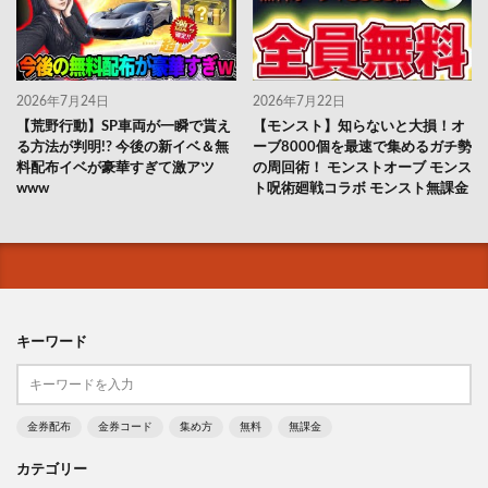
2026年7月24日
2026年7月22日
【荒野行動】SP車両が一瞬で貰え
【モンスト】知らないと大損！オ
る方法が判明!? 今後の新イベ＆無
ーブ8000個を最速で集めるガチ勢
料配布イベが豪華すぎて激アツ
の周回術！ モンストオーブ モンス
www
ト呪術廻戦コラボ モンスト無課金
キーワード
金券配布
金券コード
集め方
無料
無課金
カテゴリー