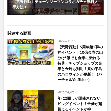
【荒野行動】チェーンソーマンコラボガチャ無料入
手方法！
関連する動画
2022年11月8日
【荒野行動】5周年第2弾の
神イベント！10億金券の山
分け‼誰でも金車に乗れる
特典・チップショップの金
車と金銃も判明！嵐の半島
のハロウィンが更新！（バ
ーチャルYouTuber）
2026年4月23日
年に2回しか開催されない
ビッグイベント！金券が超
貰えるイベントが神