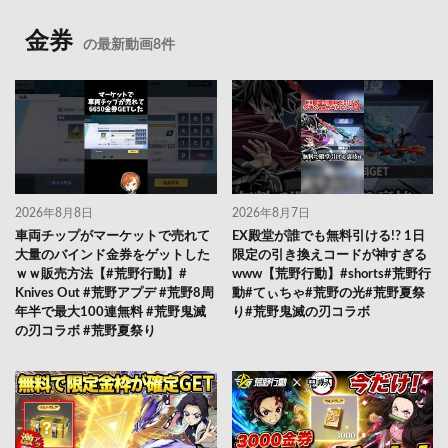
金券
の最新動画8件
2026年8月8日
2026年8月7日
車両チップがマーケットで売れて
EX殿堂が誰でも無料引ける!? 1日
大量のバインド金券をゲットした
限定の引き換えコードが神すぎる
ｗｗ販売方法【#荒野行動】#
www【荒野行動】#shorts#荒野行
Knives Out #荒野アプデ #荒野8周
動#てぃちゃ#荒野の光#荒野夏祭
年半で最大100連無料 #荒野鬼滅
り#荒野鬼滅の刃コラボ
の刃コラボ #荒野夏祭り