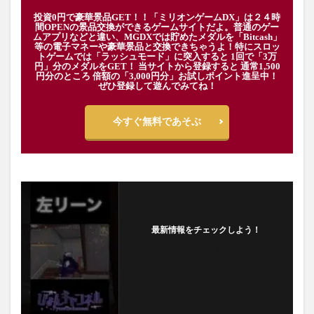
投資0円で豪華景品GET！！「ミリオンゲームDX」は２４時
間OPENの景品交換ができるゲームサイトだよ。普通のゲー
ムアプリなどと違い、MGDXでは貯めたメダルを「Bitcash」
等の電子マネーや豪華景品と交換できちゃうよ！特にスロッ
トゲームでは「ラッシュモード」に突入すると 1回で「3万
円」分のメダルをGET！ 当サイトから登録すると 通常1,500
円分のところ 倍額の「3,000円分」お試しポイント進呈中！
ぜひ登録して遊んでみてね！
今すぐ無料であそぶ
最新情報をチェックしよう！
フォローする