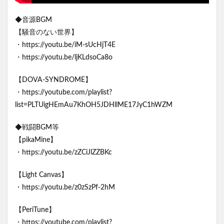
◆音源BGM
【騒音のない世界】
・https://youtu.be/iM-sUcHjT4E
・https://youtu.be/ljKLdsoCa8o
【DOVA-SYNDROME】
・https://youtube.com/playlist?
list=PLTUigHEmAu7KhOH5JDHllME17JyC1hWZM
◆戦闘BGM等
【pikaMine】
・https://youtu.be/zZCiJlZZBKc
【Light Canvas】
・https://youtu.be/z0zSzPf-2hM
【PeriTune】
・https://youtube.com/playlist?