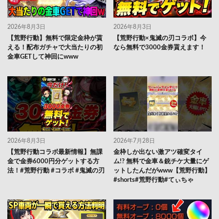
2026年8月3日
2026年8月3日
【荒野行動】無料で限定金枠が貰
【荒野行動×鬼滅の刃コラボ】今
える！配布ガチャで大当たりの初
なら無料で3000金券貰えます！
金車GETして神回にwww
2026年8月3日
2026年7月28日
【荒野行動コラボ最新情報】無課
金枠しか出ない激アツ確変タイ
金で金券6000円分ゲットする方
ム!? 無料で金車＆銃チケ大量にゲ
法！#荒野行動 #コラボ #鬼滅の刃
ットしたんだがwww【荒野行動】
#shorts#荒野行動#てぃちゃ