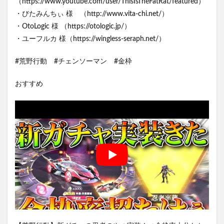
（https://www.youtube.com/user/ThisIsTheFatRat/featured）
・びたみんちぃ 様 （http://www.vita-chi.net/）
・OtoLogic 様 （https://otologic.jp/）
・ユーフルカ 様（https://wingless-seraph.net/）
#荒野行動 #チェンソーマン #金枠
おすすめ