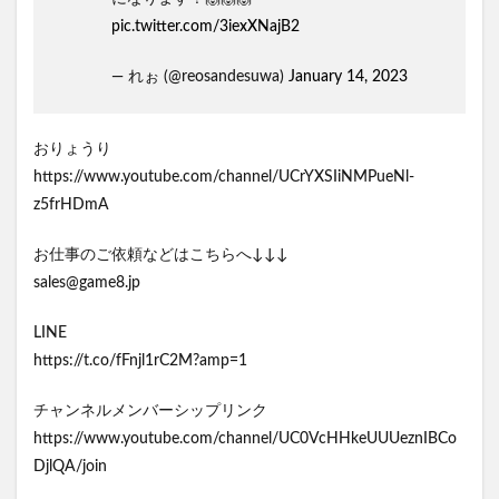
pic.twitter.com/3iexXNajB2
— れぉ (@reosandesuwa)
January 14, 2023
おりょうり
https://www.youtube.com/channel/UCrYXSIiNMPueNl-
z5frHDmA
お仕事のご依頼などはこちらへ↓↓↓
sales@game8.jp
LINE
https://t.co/fFnjl1rC2M?amp=1
チャンネルメンバーシップリンク
https://www.youtube.com/channel/UC0VcHHkeUUUeznIBCo
DjlQA/join