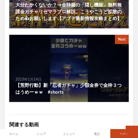
大分たかくないか？→金枠服の「隠し機能」無料無
課金ガチャリセマラプロ解説。こうやこうど拡散の
ため👍お願いします【アプデ最新情報攻略まとめ】
Next
2023年1月14日
【荒野行動】新「忍者ガチャ」少額金券で金枠３つ
はうめーｗｗ #shorts
関連する動画
ホーム
シェア
メニュー
電話
TOPへ
2023年8月18日