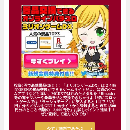
投資0円で豪華景品GET！！「ミリオンゲームDX」は２４時
間OPENの景品交換ができるゲームサイトだよ。普通のゲー
ムアプリなどと違い、MGDXでは貯めたメダルを「Bitcash」
等の電子マネーや豪華景品と交換できちゃうよ！特にスロッ
トゲームでは「ラッシュモード」に突入すると 1回で「3万
円」分のメダルをGET！ 当サイトから登録すると 通常1,500
円分のところ 倍額の「3,000円分」お試しポイント進呈中！
ぜひ登録して遊んでみてね！
今すぐ無料であそぶ