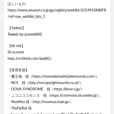
ほしいもの
https://www.amazon.co.jp/gp/registry/wishlist/2CE4933XIBIFR
/ref=nav_wishlist_lists_1
【Twitter】
Tweets by scorerk002
【tik tok】
ID:scorerk
http://vt.tiktok.com/bad8G/
【使用音源】
・魔王魂 様（https://maoudamashii.jokersounds.com/）
・NCS 様（http://nocopyrightsounds.co.uk/）
・DOVA-SYNDROME 様（https://dova-s.jp/）
・ニコニココモンズ 様（https://commons.nicovideo.jp/）
・MusMus 様（http://musmus.main.jp/）
・TheFatRat 様