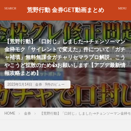
荒野行動 金券GET動画まとめ
【荒野行動】「口封じ」しました→チェンソーマン
金枠モク「サイレントで変えた」件について「ガチ
ャ補填」無料無課金ガチャリセマラプロ解説。こう
やこうど拡散のため👍お願いします【アプデ最新情
報攻略まとめ】
2023年1月14日
金券
9件のビュー
HOME
金券
【荒野行動】「口封じ」しました→チェンソーマン金枠モ