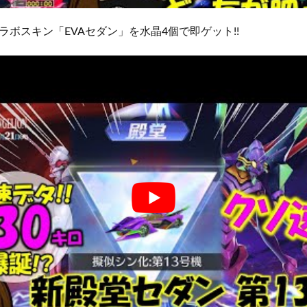
ボスキン「EVAセダン」を水晶4個で即ゲット!!