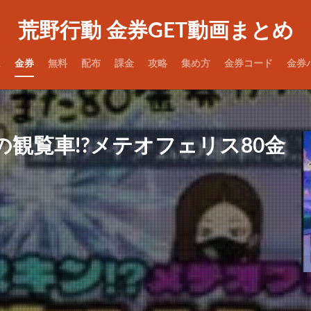
荒野行動 金券GET動画まとめ
ム
金券
無料
配布
課金
攻略
集め方
金券コード
金券
観覧車!?メテオフェリス80金