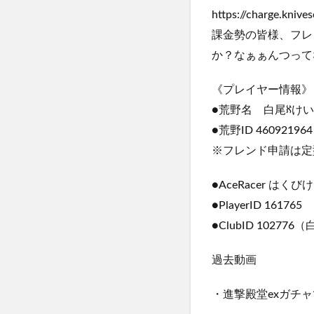
https://charge.kniv
課金勢の皆様、フレ
か？なぁぁんつって
《プレイヤー情報》
●荒野名 白尾ℵけい✿
●荒野ID 460921964
※フレンド申請は定
●AceRacer はくび
●PlayerID 161765
●ClubID 102776
過去動画
・進撃殿堂exガチャ