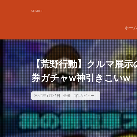
ホー
【荒野行動】クルマ展示の
券ガチャw神引きこいw
2024年9月26日
金券
4件のビュー