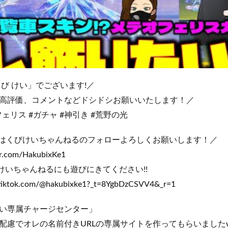
び けい」でございます!／
高評価、コメントなどドシドシお願いいたします！／
ェリス #ガチャ #神引き #荒野の光
ikTok版はくびけいちゃんねるのフォローよろしくお願いします！／
ter.com/HakubixKe1
くびけいちゃんねるにも遊びにきてください!!
.tiktok.com/@hakubixke1?_t=8YgbDzCSVV4&_r=1
い専属チャージセンター」
配慮でオレの名前付きURLの専属サイトを作ってもらいました