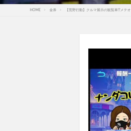
HOME
金券
【荒野行動】クルマ展示の観覧車!?メテオ