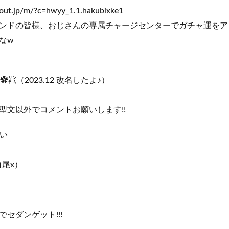
esout.jp/m/?c=hwyy_1.1.hakubixke1
ンドの皆様、おじさんの専属チャージセンターでガチャ運をア
なw
㌠（2023.12 改名したよ♪）
型文以外でコメントお願いします!!
けい
（白尾x）
でセダンゲット!!!