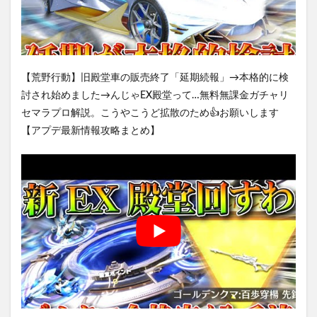
【荒野行動】旧殿堂車の販売終了「延期続報」→本格的に検
討され始めました→んじゃEX殿堂って…無料無課金ガチャリ
セマラプロ解説。こうやこうど拡散のため👍お願いします
【アプデ最新情報攻略まとめ】