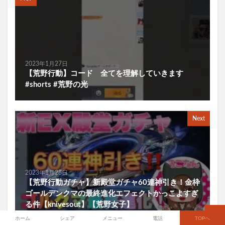
2023年1月27日
【荒野行動】コード 全てを理解していきます
#shorts #荒野の光
Next
2023年1月28日
【荒野行動ガチャ】新殿堂ガチャ60連神引き！金枠
ゴールデンクマの最終進化エフェクトかっこよすぎ
る件【knivesout】【荒野女子】
ホーム
シェア
メニュー
電話
TOPへ