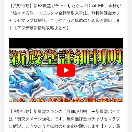
【荒野行動】新EX殿堂ガチャ回したら…「DualTMP」金枠が
「強すぎる件」→ゴルクマ金枠簡単入手法。無料無課金ガチ
ャリセマラプロ解説。こうやこうど拡散のため👍お願いしま
す【アプデ最新情報攻略まとめ】
【荒野行動】新殿堂スキンの「詳細が判明」→新殿堂バイク
は「衝突ダメージ強化」です。無料無課金ガチャリセマラプ
ロ解説。こうやこうど拡散のため👍お願いします【アプデ最