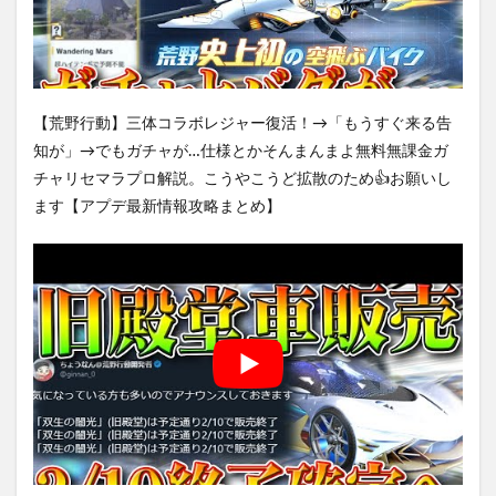
【荒野行動】三体コラボレジャー復活！→「もうすぐ来る告
知が」→でもガチャが…仕様とかそんまんまよ無料無課金ガ
チャリセマラプロ解説。こうやこうど拡散のため👍お願いし
ます【アプデ最新情報攻略まとめ】