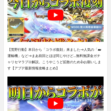
【荒野行動】本日から「コラボ復刻」来ました→人気の「🐋
運輸機」など→まあ前回とほぼ同じやけど…無料無課金ガチ
ャリセマラプロ解説。こうやこうど拡散のため👍お願いしま
す【アプデ最新情報攻略まとめ】