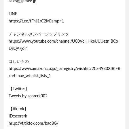
sales@game8.jp
LINE
https://t.co/fFnjl1rC2M?amp=1
チャンネルメンバーシップリンク
https://www.youtube.com/channel/UC0VcHHkeUUUeznIBCo
DjlQA/join
ほしいもの
https://www.amazon.co.jp/gp/registry/wishlist/2CE4933XIBIFR
/ref=nav_wishlist_lists_1
【Twitter】
Tweets by scorerk002
【tik tok】
ID:scorerk
http://vt.tiktok.com/bad8G/