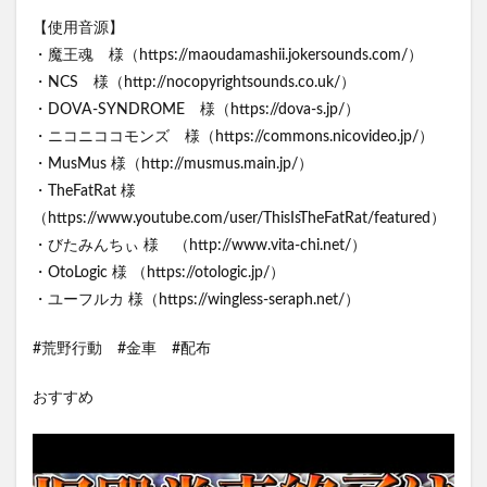
【使用音源】
・魔王魂 様（https://maoudamashii.jokersounds.com/）
・NCS 様（http://nocopyrightsounds.co.uk/）
・DOVA-SYNDROME 様（https://dova-s.jp/）
・ニコニココモンズ 様（https://commons.nicovideo.jp/）
・MusMus 様（http://musmus.main.jp/）
・TheFatRat 様
（https://www.youtube.com/user/ThisIsTheFatRat/featured）
・びたみんちぃ 様 （http://www.vita-chi.net/）
・OtoLogic 様 （https://otologic.jp/）
・ユーフルカ 様（https://wingless-seraph.net/）
#荒野行動 #金車 #配布
おすすめ