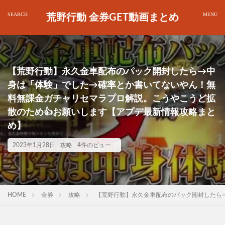
荒野行動 金券GET動画まとめ
【荒野行動】永久金車配布のパック開封したら→中
身は「体験」でした→確率とか書いてないやん！無
料無課金ガチャリセマラプロ解説。こうやこうど拡
散のため👍お願いします【アプデ最新情報攻略まと
め】
2023年1月28日
攻略
4件のビュー
HOME
金券
攻略
【荒野行動】永久金車配布のパック開封したら