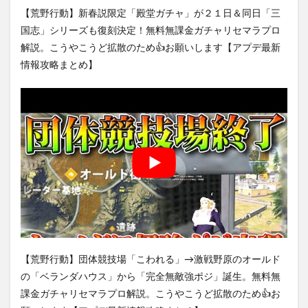
【荒野行動】新春説限定「殿堂ガチャ」が２１日＆同日「三
国志」シリーズも復刻決定！無料無課金ガチャリセマラプロ
解説。こうやこうど拡散のため👍お願いします【アプデ最新
情報攻略まとめ】
【荒野行動】団体競技場「こわれる」→激戦野原のオールド
の「ベランダハウス」から「完全無敵強ポジ」誕生。無料無
課金ガチャリセマラプロ解説。こうやこうど拡散のため👍お