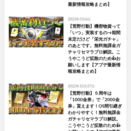
最新情報攻略まとめ】
2023年3月6日
【荒野行動】機密物資って
「いつ」実装するの→期間
未定だけど「栄光ガチャ」
のあとです。無料無課金ガ
チャリセマラプロ解説。こ
うやこうど拡散のため👍お
願いします【アプデ最新情
報攻略まとめ】
2022年10月27日
【荒野行動】５周年は
「1000金券」で「2000金
券」貰えます！OS間引継ぎ
わかりやすく！無料無課金
ガチャリセマラプロ解説。
こうやこうど拡散のため👍