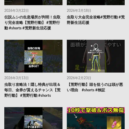
2026年3月22日
2026年3月18日
伝説ムシの生息場所が判明！虫取
虫取り大会完全攻略#荒野行動 #荒
り完全攻略【荒野行動】 #荒野行
野新生活応援
動 #shorts #荒野新生活応援
2026年3月13日
2026年2月23日
虫取り攻略法！隠し特典が出現＆
【荒野行動】頭を狙うのは頭が悪
毎日、金券が貰えるチャンス【荒
い理由 #shorts #検証
野行動】 #荒野行動 #shorts