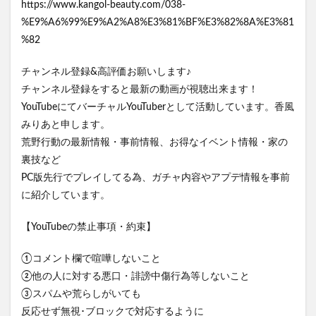
https://www.kangol-beauty.com/038-
%E9%A6%99%E9%A2%A8%E3%81%BF%E3%82%8A%E3%81
%82
チャンネル登録&高評価お願いします♪
チャンネル登録をすると最新の動画が視聴出来ます！
YouTubeにてバーチャルYouTuberとして活動しています。香風
みりあと申します。
荒野行動の最新情報・事前情報、お得なイベント情報・家の
裏技など
PC版先行でプレイしてる為、ガチャ内容やアプデ情報を事前
に紹介しています。
【YouTubeの禁止事項・約束】
①コメント欄で喧嘩しないこと
②他の人に対する悪口・誹謗中傷行為等しないこと
③スパムや荒らしがいても
反応せず無視･ブロックで対応するように