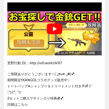
荒野行動 DL：http://ur0.work/oVX7
ご視聴ありがとうございます✨(ू•ω•ू❁)💕
期間限定‼️KANGOLコラボグッズ販売中✨
トートバッグ➕シャンプー＆トリートメント付き💭🌈 (*
¨̮*)/(*¨̮ *)/
2セットご購入でサイン入り特典🎁💕
詳細はこちら