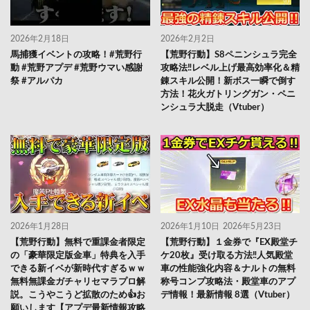
2026年2月18日
2026年2月2日
馬捕獲イベントの攻略！#荒野行
【荒野行動】S8ペニンシュラ完全
動 #荒野アプデ #荒野ウマい感謝
攻略法‼レベル上げ最高効率化＆精
祭 #アルパカ
錬スキル公開！新ボス一瞬で倒す
方法！花火ガトリングガン・ペニ
ンシュラ大脱走（Vtuber）
2026年1月28日
2026年1月10日
2026年5月23日
【荒野行動】無料で重課金者限定
【荒野行動】１金券で『EX殿堂チ
の「豪華限定版金車」特典を入手
ケ20枚』受け取る方法‼人気殿堂
できる新イベが新時代すぎるｗｗ
車の性能強化内容＆ナルトの無料
無料無課金ガチャリセマラプロ解
称号コンプ攻略法・殿堂車のアプ
説。こうやこうど拡散のため👍お
デ情報！最新情報 8選（Vtuber）
願いします【アプデ最新情報攻略