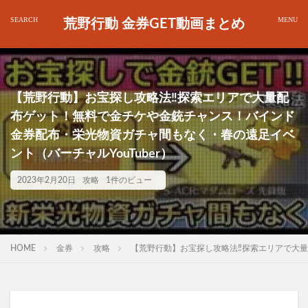
荒野行動 金券GET動画まとめ
【荒野行動】お宝探し攻略法‼探索エリアで大量配
布ゲット！無料で金チケや金銃チャンス！バインド
金券配布・栄光物資ガチャ間もなく・春の遠足イベ
ント（バーチャルYouTuber）
2023年2月20日
攻略
1件のビュー
HOME
金券
攻略
【荒野行動】お宝探し攻略法‼探索エリアで大量