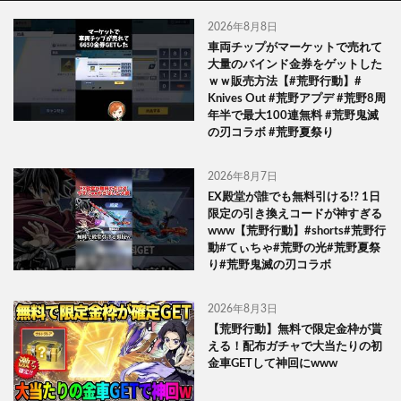
2026年8月8日
車両チップがマーケットで売れて
大量のバインド金券をゲットした
ｗｗ販売方法【#荒野行動】#
Knives Out #荒野アプデ #荒野8周
年半で最大100連無料 #荒野鬼滅
の刃コラボ #荒野夏祭り
2026年8月7日
EX殿堂が誰でも無料引ける!? 1日
限定の引き換えコードが神すぎる
www【荒野行動】#shorts#荒野行
動#てぃちゃ#荒野の光#荒野夏祭
り#荒野鬼滅の刃コラボ
2026年8月3日
【荒野行動】無料で限定金枠が貰
える！配布ガチャで大当たりの初
金車GETして神回にwww