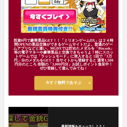
投資0円で豪華景品GET！！「ミリオンゲームDX」は２４時
間OPENの景品交換ができるゲームサイトだよ。普通のゲー
ムアプリなどと違い、MGDXでは貯めたメダルを「Bitcash」
等の電子マネーや豪華景品と交換できちゃうよ！特にスロッ
トゲームでは「ラッシュモード」に突入すると 1回で「3万
円」分のメダルをGET！ 当サイトから登録すると 通常1,500
円分のところ 倍額の「3,000円分」お試しポイント進呈中！
ぜひ登録して遊んでみてね！
今すぐ無料であそぶ
最新情報をチェックしよう！