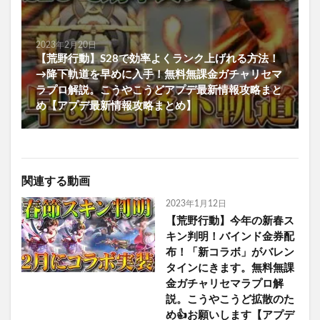
2023年2月20日
【荒野行動】S28で効率よくランク上げれる方法！
→降下軌道を早めに入手！無料無課金ガチャリセマ
ラプロ解説。こうやこうどアプデ最新情報攻略まと
め【アプデ最新情報攻略まとめ】
関連する動画
2023年1月12日
【荒野行動】今年の新春ス
キン判明！バインド金券配
布！「新コラボ」がバレン
タインにきます。無料無課
金ガチャリセマラプロ解
説。こうやこうど拡散のた
め👍お願いします【アプデ