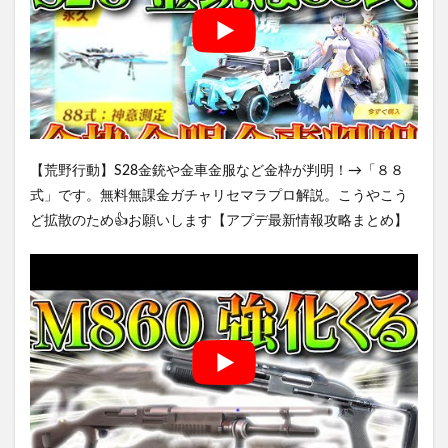
【荒野行動】S28金銃や金車金服など金枠が判明！→「８８
式」です。無料無課金ガチャリセマラプロ解説。こうやこう
ど拡散のため👍お願いします【アプデ最新情報攻略まとめ】