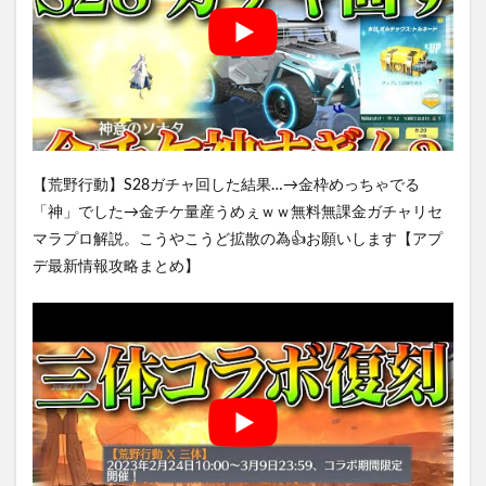
【荒野行動】S28ガチャ回した結果…→金枠めっちゃでる
「神」でした→金チケ量産うめぇｗｗ無料無課金ガチャリセ
マラプロ解説。こうやこうど拡散の為👍お願いします【アプ
デ最新情報攻略まとめ】