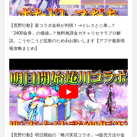
【荒野行動】新コラボ金枠が判明！→ドレスと🍊車…？
「2400金券」の価値…？無料無課金ガチャリセマラプロ解
説。こうやこうど拡散のため👍お願いします【アプデ最新情
報攻略まとめ】
【荒野行動】明日開始の「蜷川実花コラボ」→販売方法や金