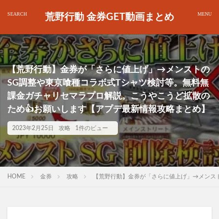
荒野行動 金券GET動画まとめ
【荒野行動】金券が「さらに値上げ」→メンストの
SG調整や東京喰種コラボ式Tシャツ検討等。無料無
課金ガチャリセマラプロ解説。こうやこうど拡散の
ため👍お願いします【アプデ最新情報攻略まとめ】
2023年2月25日
攻略
1件のビュー
HOME
金券
攻略
【荒野行動】金券が「さらに値上げ」→メンス