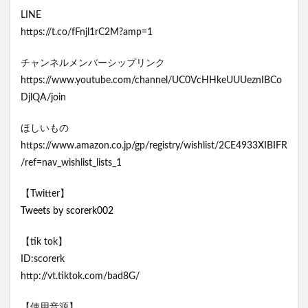
LINE
https://t.co/fFnjl1rC2M?amp=1
チャンネルメンバーシップリンク
https://www.youtube.com/channel/UC0VcHHkeUUUeznIBCo
DjlQA/join
ほしいもの
https://www.amazon.co.jp/gp/registry/wishlist/2CE4933XIBIFR
/ref=nav_wishlist_lists_1
【Twitter】
Tweets by scorerk002
【tik tok】
ID:scorerk
http://vt.tiktok.com/bad8G/
【使用音源】