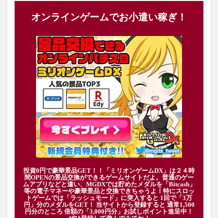
オンラインゲームでお小遣い稼ぎ！
投資0円で豪華景品GET！！「ミリオンゲームDX」は２４時
間OPENの景品交換ができるゲームサイトだよ。普通のゲー
ムアプリなどと違い、MGDXでは貯めたメダルを「Bitcash」
等の電子マネーや豪華景品と交換できちゃうよ！特にスロッ
トゲームでは「ラッシュモード」に突入すると 1回で「3万
円」分のメダルをGET！ 当サイトから登録すると 通常1,500
円分のところ 倍額の「3,000円分」お試しポイント進呈中！