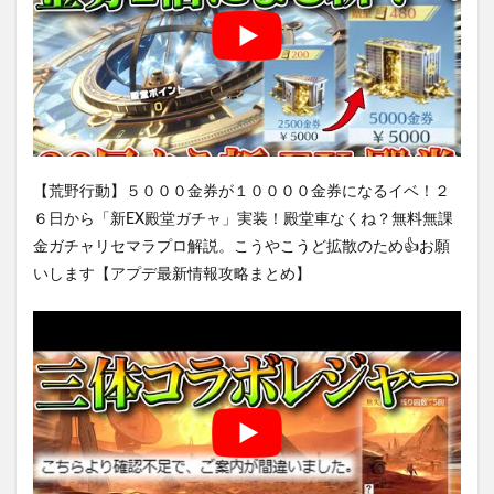
【荒野行動】５０００金券が１００００金券になるイベ！２
６日から「新EX殿堂ガチャ」実装！殿堂車なくね？無料無課
金ガチャリセマラプロ解説。こうやこうど拡散のため👍お願
いします【アプデ最新情報攻略まとめ】