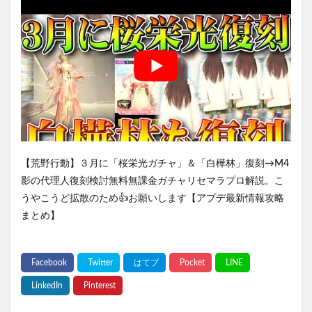
【荒野行動】３月に「桜栄光ガチャ」＆「白樺林」復刻→M4
影の代理人復刻検討無料無課金ガチャリセマラプロ解説。こ
うやこうど拡散のため👍お願いします【アプデ最新情報攻略
まとめ】