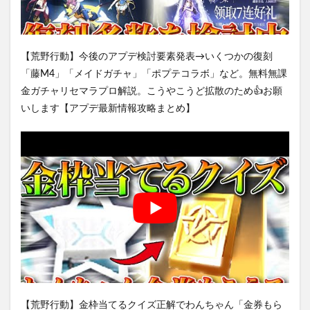
【荒野行動】今後のアプデ検討要素発表→いくつかの復刻
「藤M4」「メイドガチャ」「ポプテコラボ」など。無料無課
金ガチャリセマラプロ解説。こうやこうど拡散のため👍お願
いします【アプデ最新情報攻略まとめ】
【荒野行動】金枠当てるクイズ正解でわんちゃん「金券もら