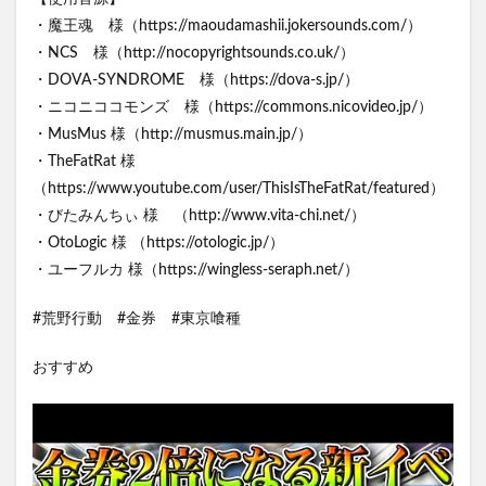
・魔王魂 様（https://maoudamashii.jokersounds.com/）
・NCS 様（http://nocopyrightsounds.co.uk/）
・DOVA-SYNDROME 様（https://dova-s.jp/）
・ニコニココモンズ 様（https://commons.nicovideo.jp/）
・MusMus 様（http://musmus.main.jp/）
・TheFatRat 様
（https://www.youtube.com/user/ThisIsTheFatRat/featured）
・びたみんちぃ 様 （http://www.vita-chi.net/）
・OtoLogic 様 （https://otologic.jp/）
・ユーフルカ 様（https://wingless-seraph.net/）
#荒野行動 #金券 #東京喰種
おすすめ