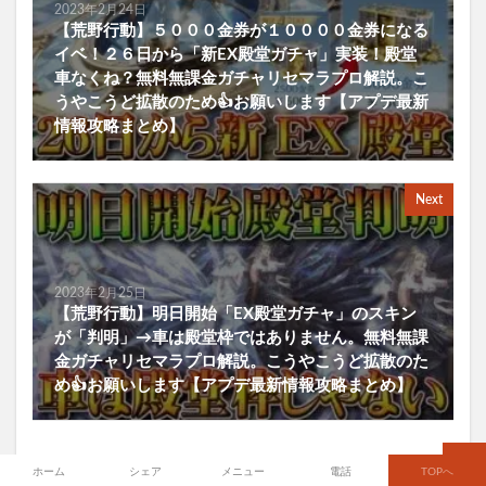
2023年2月24日
【荒野行動】５０００金券が１００００金券になる
イベ！２６日から「新EX殿堂ガチャ」実装！殿堂
車なくね？無料無課金ガチャリセマラプロ解説。こ
うやこうど拡散のため👍お願いします【アプデ最新
情報攻略まとめ】
Next
2023年2月25日
【荒野行動】明日開始「EX殿堂ガチャ」のスキン
が「判明」→車は殿堂枠ではありません。無料無課
金ガチャリセマラプロ解説。こうやこうど拡散のた
め👍お願いします【アプデ最新情報攻略まとめ】
ホーム
シェア
メニュー
電話
TOPへ