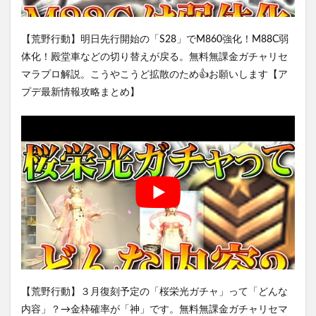
【荒野行動】明日先行開始の「S28」でM860強化！M88C弱
体化！殿堂車などの切り替えが戻る。無料無課金ガチャリセ
マラプロ解説。こうやこうど拡散のため👍お願いします【ア
プデ最新情報攻略まとめ】
【荒野行動】３月復刻予定の「桜栄光ガチャ」って「どんな
内容」？→金枠確率が「神」です。無料無課金ガチャリセマ