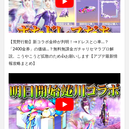
【荒野行動】新コラボ金枠が判明！→ドレスと🍊車…？
「2400金券」の価値…？無料無課金ガチャリセマラプロ解
説。こうやこうど拡散のため👍お願いします【アプデ最新情
報攻略まとめ】