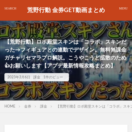
荒野行動 金券GET動画まとめ
【荒野行動】ロボ殿堂スキンは「コラボ」スキンだ
った→フィギュアとの連動でデザイン。無料無課金
ガチャリセマラプロ解説。こうやこうど拡散のため
👍お願いします【アプデ最新情報攻略まとめ】
2023年3月6日
課金
1件のビュー
HOME
金券
課金
【荒野行動】ロボ殿堂スキンは「コラボ」スキ