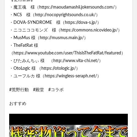
・魔王魂 様（https://maoudamashii.jokersounds.com/）
・NCS 様（http://nocopyrightsounds.co.uk/）
・DOVA-SYNDROME 様（https://dova-s.jp/）
・ニコニココモンズ 様（https://commons.nicovideo.jp/）
・MusMus 様（http://musmus.main.jp/）
・TheFatRat 様
（https://www.youtube.com/user/ThisIsTheFatRat/featured）
・びたみんちぃ 様 （http://www.vita-chi.net/）
・OtoLogic 様 （https://otologic.jp/）
・ユーフルカ 様（https://wingless-seraph.net/）
#荒野行動 #殿堂 #コラボ
おすすめ