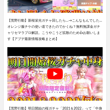
【荒野行動】新桜栄光ガチャ回したら…→こんなもんでした…
オレンジ服チケの使い道できたのでかくね？無料無課金ガチ
ャリセマラプロ解説。こうやこうど拡散のため👍お願いしま
す【アプデ最新情報攻略まとめ】
【荒野行動】明日開始の桜ガチャ「2021＆2022」って「中身