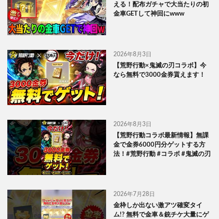
える！配布ガチャで大当たりの初
金車GETして神回にwww
2026年8月3日
【荒野行動×鬼滅の刃コラボ】今
なら無料で3000金券貰えます！
2026年8月3日
【荒野行動コラボ最新情報】無課
金で金券6000円分ゲットする方
法！#荒野行動 #コラボ #鬼滅の刃
2026年7月28日
金枠しか出ない激アツ確変タイ
ム!? 無料で金車＆銃チケ大量にゲ