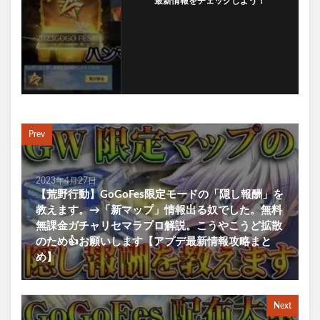
最新情報をチェックしよう！
フォローする
Prev
2023年4月27日
【荒野行動】GoGoFes限定モードの「隠し報酬」を
教えます。→「新マップ」情報出る奴でした。無料
無課金ガチャリセマラプロ解説。こうやこうど拡散
のため👍お願いします【アプデ最新情報攻略まと
め】
Next