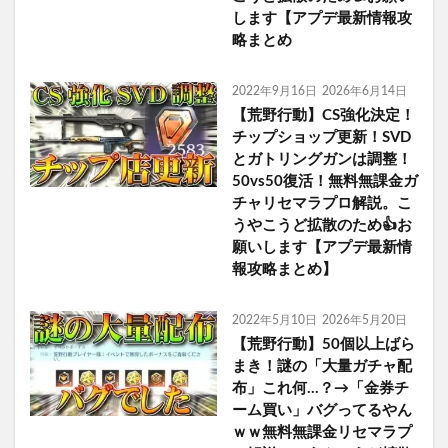
します【アプデ最新情報攻
略まとめ
2022年9月16日
2026年6月14日
【荒野行動】CS強化決定！
チップショップ更新！SVD
とガトリングガンは調整！
50vs50復活！無料無課金ガ
チャリセマラプロ解説。こ
うやこうど拡散のため👍お
願いします【アプデ最新情
報攻略まとめ】
2022年5月10日
2026年5月20日
【荒野行動】50個以上ばら
まき！謎の「大量ガチャ配
布」これ何…？→「金券チ
ーム買い」バグってるやん
ｗｗ無料無課金リセマラプ