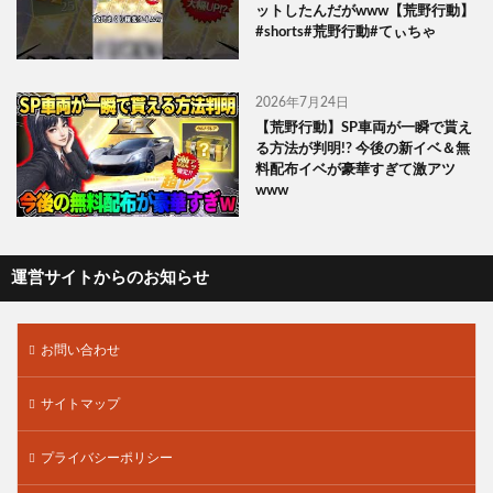
ットしたんだがwww【荒野行動】
#shorts#荒野行動#てぃちゃ
2026年7月24日
【荒野行動】SP車両が一瞬で貰え
る方法が判明!? 今後の新イベ＆無
料配布イベが豪華すぎて激アツ
www
運営サイトからのお知らせ
お問い合わせ
サイトマップ
プライバシーポリシー