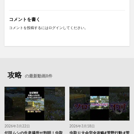
コメントを書く
コメントを投稿するには
ログイン
してください。
攻略
の最新動画8件
2026年3月22日
2026年3月18日
伝説ムシの生息場所が判明！虫取
虫取り大会完全攻略#荒野行動 #荒