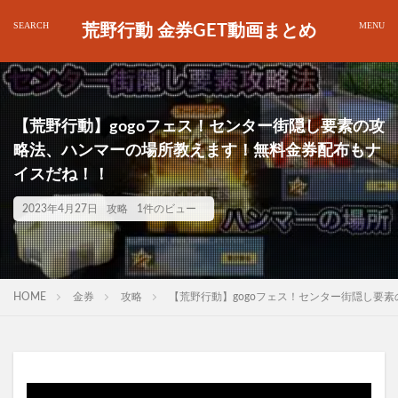
荒野行動 金券GET動画まとめ
【荒野行動】gogoフェス！センター街隠し要素の攻
略法、ハンマーの場所教えます！無料金券配布もナ
イスだね！！
2023年4月27日
攻略
1件のビュー
HOME
金券
攻略
【荒野行動】gogoフェス！センター街隠し要