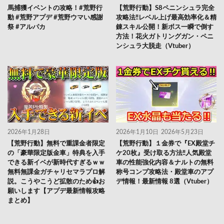
馬捕獲イベントの攻略！#荒野行
【荒野行動】S8ペニンシュラ完全
動 #荒野アプデ #荒野ウマい感謝
攻略法‼レベル上げ最高効率化＆精
祭 #アルパカ
錬スキル公開！新ボス一瞬で倒す
方法！花火ガトリングガン・ペニ
ンシュラ大脱走（Vtuber）
2026年1月28日
2026年1月10日
2026年5月23日
【荒野行動】無料で重課金者限定
【荒野行動】１金券で『EX殿堂チ
の「豪華限定版金車」特典を入手
ケ20枚』受け取る方法‼人気殿堂
できる新イベが新時代すぎるｗｗ
車の性能強化内容＆ナルトの無料
無料無課金ガチャリセマラプロ解
称号コンプ攻略法・殿堂車のアプ
説。こうやこうど拡散のため👍お
デ情報！最新情報 8選（Vtuber）
願いします【アプデ最新情報攻略
まとめ】