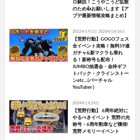
ロ解説！こうやこうど拡散
のため👍お願いします【ア
プデ最新情報攻略まとめ】
2022年5月1日
2026年5月16日
【荒野行動】GOGOフェス
全イベント攻略！無料59連
ガチャ&新マクラも乗れ
る！新称号も配布！
JUMBO抽選会・金枠ギフ
トパック・クラインストー
ンetc…(バーチャル
YouTuber）
2024年1月24日
【荒野行動】 6周年絶対に
やるべきイベント 荒野の光
称号・6周年勲章など獲得!
荒野メモリーイベント