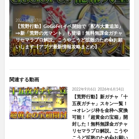
2023年4月27日
【荒野行動】GoGoFesイベ開始で「配布大量追加」
→新「荒野の光マント」も登場！無料無課金ガチャ
リセマラプロ解説。こうやこうど拡散のため👍お願
いします【アプデ最新情報攻略まとめ】
関連する動画
2022年9月6日
2026年6月14日
【荒野行動】新ガチャ「十
五夜ガチャ」スキン一覧！
→オレンジ枠を金枠へ変換
可能！「超黄金の宝箱」開
封した！無料無課金ガチャ
リセマラプロ解説。こうや
こうど拡散のため👍お願い