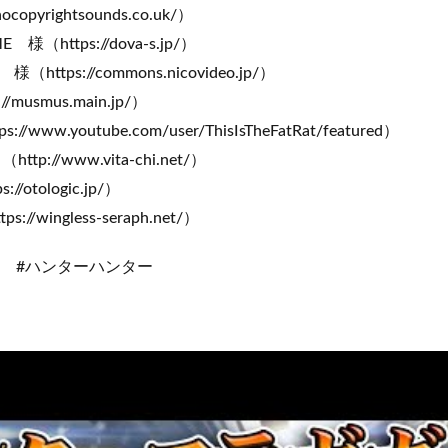
copyrightsounds.co.uk/）
様（https://dova-s.jp/）
tps://commons.nicovideo.jp/）
/musmus.main.jp/）
s://www.youtube.com/user/ThisIsTheFatRat/featured）
p://www.vita-chi.net/）
://otologic.jp/）
/wingless-seraph.net/）
ド #ハンターハンター