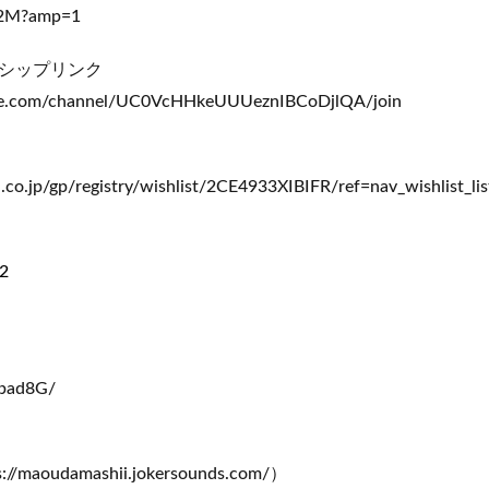
rC2M?amp=1
シップリンク
be.com/channel/UC0VcHHkeUUUeznIBCoDjlQA/join
co.jp/gp/registry/wishlist/2CE4933XIBIFR/ref=nav_wishlist_lis
02
/bad8G/
aoudamashii.jokersounds.com/）