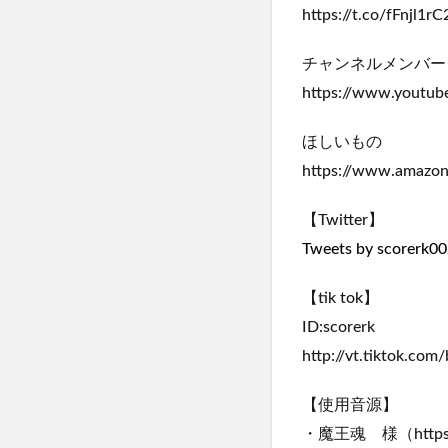
https://t.co/fFnjl1
チャンネルメンバー
https://www.youtu
ほしいもの
https://www.amazon.
【Twitter】
Tweets by scorerk0
【tik tok】
ID:scorerk
http://vt.tiktok.com
【使用音源】
・魔王魂 様（https://m