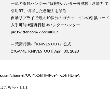
一流の荒野ハンターに!
#荒野ハンター裏試験
+念能力 で
引用RT、習得した念能力を診断
自動リプライで最大10個分のガチャコインの引換コード
入手可能!
#荒野行動
#ハンターハンター
pic.twitter.com/k9vkIul8K7
— 荒野行動-『KNIVES OUT』公式
(@GAME_KNIVES_OUT)
April 30, 2023
be.com/channel/UCrYXSIiNMPueNl-z5frHDmA
はこちらへ↓↓↓