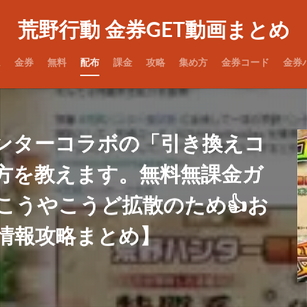
荒野行動 金券GET動画まとめ
ム
金券
無料
配布
課金
攻略
集め方
金券コード
金券
ンターコラボの「引き換えコ
方を教えます。無料無課金ガ
こうやこうど拡散のため👍お
情報攻略まとめ】