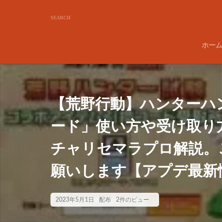
ホー
【荒野行動】ハンターハ
ード」使い方や受け取り
チャリセマラプロ解説。
願いします【アプデ最新
2023年5月1日
配布
2件のビュー