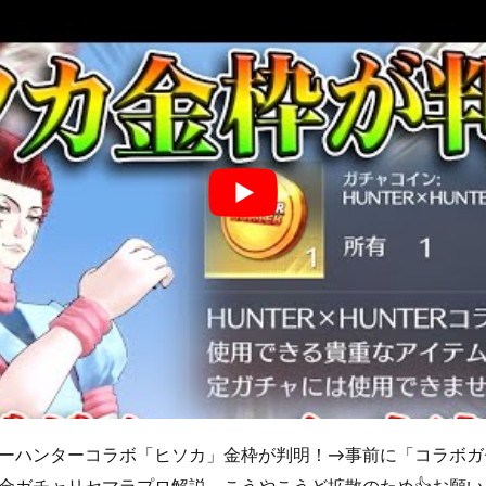
ーハンターコラボ「ヒソカ」金枠が判明！→事前に「コラボガ