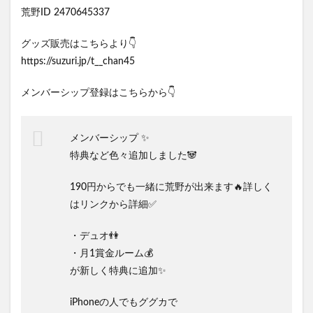
荒野ID 2470645337
グッズ販売はこちらより👇
https://suzuri.jp/t__chan45
メンバーシップ登録はこちらから👇
メンバーシップ ✨
特典など色々追加しました🐼
190円からでも一緒に荒野が出来ます🔥詳しく
はリンクから詳細✅
・デュオ👫
・月1賞金ルーム💰
が新しく特典に追加✨
iPhoneの人でもググカで