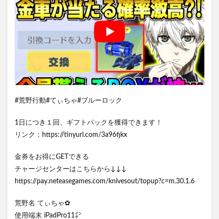
#荒野行動#てぃちゃ#ブルーロック
1日につき１回、ギフトパックを獲得できます！
リンク：https://tinyurl.com/3a96fjkx
金券をお得にGETできる
チャージセンターはこちらから↓↓↓
https://pay.neteasegames.com/knivesout/topup?c=m.30.1.6
荒野名 てぃちゃ✿
使用端末 iPadPro11㌅