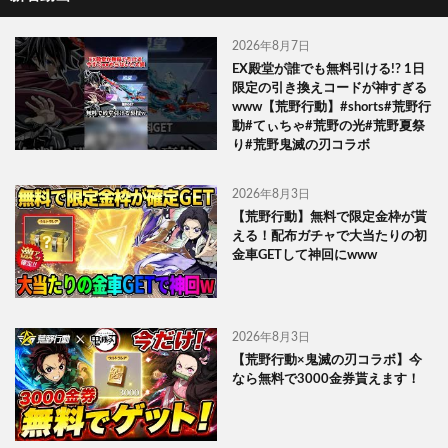
2026年8月7日
EX殿堂が誰でも無料引ける!? 1日
限定の引き換えコードが神すぎる
www【荒野行動】#shorts#荒野行
動#てぃちゃ#荒野の光#荒野夏祭
り#荒野鬼滅の刃コラボ
2026年8月3日
【荒野行動】無料で限定金枠が貰
える！配布ガチャで大当たりの初
金車GETして神回にwww
2026年8月3日
【荒野行動×鬼滅の刃コラボ】今
なら無料で3000金券貰えます！