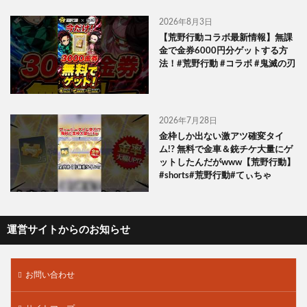
2026年8月3日
【荒野行動コラボ最新情報】無課
金で金券6000円分ゲットする方
法！#荒野行動 #コラボ #鬼滅の刃
2026年7月28日
金枠しか出ない激アツ確変タイ
ム!? 無料で金車＆銃チケ大量にゲ
ットしたんだがwww【荒野行動】
#shorts#荒野行動#てぃちゃ
運営サイトからのお知らせ
お問い合わせ