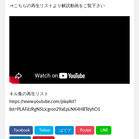
→こちらの再生リストより解説動画をご覧下さい
キル集の再生リスト
https://www.youtube.com/playlist?
list=PLAFdJRgNSLicgron29aEpLNK4HBTdyhO1