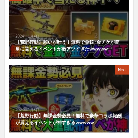
2024年1月4日
【荒野行動】願いが叶う！無料で金銃･金チケが簡
単に貰えるイベントが激アツすぎたwwwww
Next
2024年1月5日
【荒野行動】無課金勢必見！無料で豪華コラボ報酬
が貰えるイベントが神すぎるwwwww