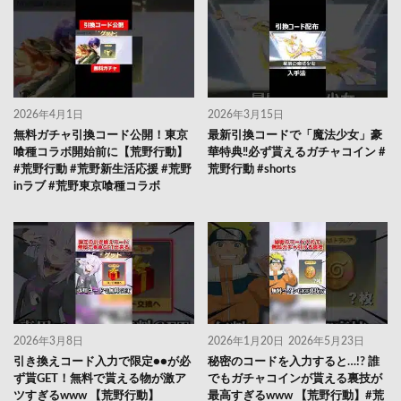
2026年4月1日
2026年3月15日
無料ガチャ引換コード公開！東京
最新引換コードで「魔法少女」豪
喰種コラボ開始前に【荒野行動】
華特典‼️必ず貰えるガチャコイン #
#荒野行動 #荒野新生活応援 #荒野
荒野行動 #shorts
inラブ #荒野東京喰種コラボ
2026年3月8日
2026年1月20日
2026年5月23日
引き換えコード入力で限定●●が必
秘密のコードを入力すると…!? 誰
ず貰GET！無料で貰える物が激ア
でもガチャコインが貰える裏技が
ツすぎるwww 【荒野行動】
最高すぎるwww 【荒野行動】#荒