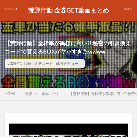
荒野行動 金券GET動画まとめ
【荒野行動】金枠率が異様に高い?! 秘密の引き換え
コードで貰えるBOXがヤバすぎたwwww
2024年1月5日
金券コード
60件のビュー
HOME
金券
金券コード
【荒野行動】金枠率が異様に高い?! 秘密