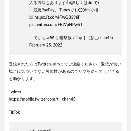
入る方法もあります👍(詳しくはdmで)
・最悪PayPay、iTunesでも⭕️(dmで相
談)
https://t.co/ykTwQB39eT
pic.twitter.com/FBtVpNPwST
— てぃちゃ🐼【 狙撃族 / Top 】 (@t__chan45)
February 25, 2022
登録された方はTwitterのdmまでご連絡ください。返信が無い
場合は気づいてない可能性があるのでリプを送ってくださる
と助かります。
Twitter
https://mobile.twitter.com/t__chan45
TikTok