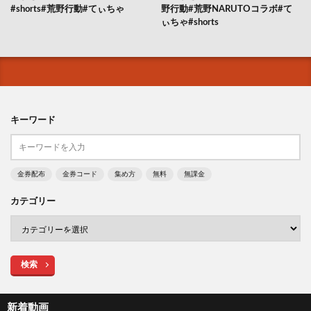
#shorts#荒野行動#てぃちゃ
野行動#荒野NARUTOコラボ#て
ぃちゃ#shorts
キーワード
金券配布
金券コード
集め方
無料
無課金
カテゴリー
検索
新着動画