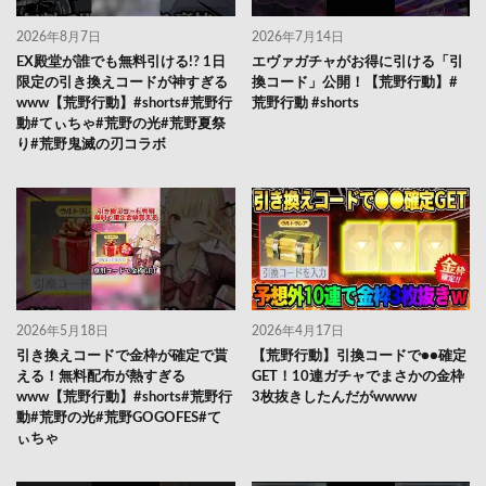
2026年8月7日
2026年7月14日
EX殿堂が誰でも無料引ける!? 1日
エヴァガチャがお得に引ける「引
限定の引き換えコードが神すぎる
換コード」公開！【荒野行動】#
www【荒野行動】#shorts#荒野行
荒野行動 #shorts
動#てぃちゃ#荒野の光#荒野夏祭
り#荒野鬼滅の刃コラボ
2026年5月18日
2026年4月17日
引き換えコードで金枠が確定で貰
【荒野行動】引換コードで●●確定
える！無料配布が熱すぎる
GET！10連ガチャでまさかの金枠
www【荒野行動】#shorts#荒野行
3枚抜きしたんだがwwww
動#荒野の光#荒野GOGOFES#て
ぃちゃ