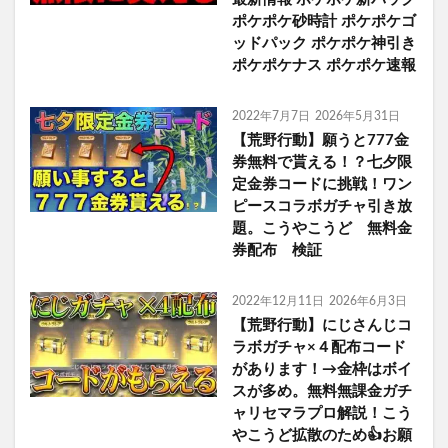
ポケポケ砂時計 ポケポケゴ
ッドパック ポケポケ神引き
ポケポケナス ポケポケ速報
2022年7月7日
2026年5月31日
【荒野行動】願うと777金
券無料で貰える！？七夕限
定金券コードに挑戦！ワン
ピースコラボガチャ引き放
題。こうやこうど 無料金
券配布 検証
2022年12月11日
2026年6月3日
【荒野行動】にじさんじコ
ラボガチャ×４配布コード
があります！→金枠はボイ
スが多め。無料無課金ガチ
ャリセマラプロ解説！こう
やこうど拡散のため👍お願