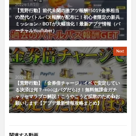
2022年5月1日
【荒野行動】前代未聞の激アツ報酬‼5019金券相当
の歴代バトルパス報酬が配布に！初心者限定の新兵
ミッション・BOTが大幅強化！最新アプデ情報（バ
ーチャルYouTuber）
Next
2022年5月2日
【荒野行動】「金券倍チャージ」イベで安定してい
る決済は何？→○○はバグだらけ！無料無課金ガチ
ャリセマラプロ解説！こうやこうど拡散のため👍お
願いします【アプデ最新情報攻略まとめ】
関連する動画