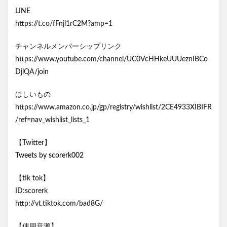
LINE
https://t.co/fFnjl1rC2M?amp=1
チャンネルメンバーシップリンク
https://www.youtube.com/channel/UC0VcHHkeUUUeznIBCo
DjlQA/join
ほしいもの
https://www.amazon.co.jp/gp/registry/wishlist/2CE4933XIBIFR
/ref=nav_wishlist_lists_1
【Twitter】
Tweets by scorerk002
【tik tok】
ID:scorerk
http://vt.tiktok.com/bad8G/
【使用音源】