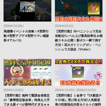
2026年2月18日
2026年2月2日
馬捕獲イベントの攻略！#荒野行
【荒野行動】S8ペニンシュラ完全
動 #荒野アプデ #荒野ウマい感謝
攻略法‼レベル上げ最高効率化＆精
祭 #アルパカ
錬スキル公開！新ボス一瞬で倒す
方法！花火ガトリングガン・ペニ
ンシュラ大脱走（Vtuber）
2026年1月28日
2026年1月10日
2026年5月23日
【荒野行動】無料で重課金者限定
【荒野行動】１金券で『EX殿堂チ
の「豪華限定版金車」特典を入手
ケ20枚』受け取る方法‼人気殿堂
できる新イベが新時代すぎるｗｗ
車の性能強化内容＆ナルトの無料