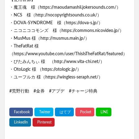
・魔王魂 様（https://maoudamashii.jokersounds.com/）
・NCS 様（http://nocopyrightsounds.co.uk/）
・DOVA-SYNDROME 様（https://dova-s.jp/）
・ニコニココモンズ 様（https://commons.nicovideo.jp/）
・MusMus 様（http://musmus.main.jp/）
・TheFatRat 様
（https://www.youtube.com/user/ThisIsTheFatRat/featured）
・びたみんちぃ 様 （http://www.vita-chi.net/）
・OtoLogic 様 （https://otologic.jp/）
・ユーフルカ 様（https://wingless-seraph.net/）
#荒野行動 #金券 #アプデ #チャージ特典