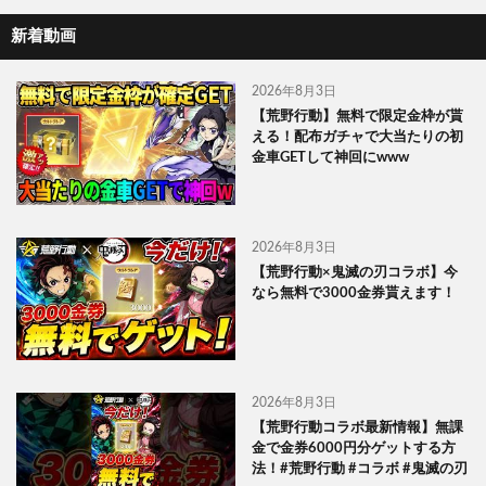
新着動画
2026年8月3日
【荒野行動】無料で限定金枠が貰
える！配布ガチャで大当たりの初
金車GETして神回にwww
2026年8月3日
【荒野行動×鬼滅の刃コラボ】今
なら無料で3000金券貰えます！
2026年8月3日
【荒野行動コラボ最新情報】無課
金で金券6000円分ゲットする方
法！#荒野行動 #コラボ #鬼滅の刃