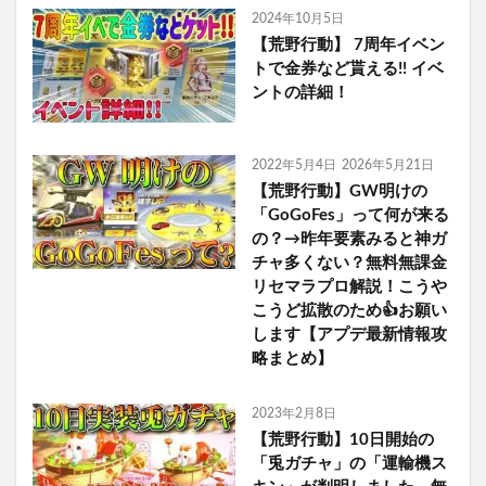
2024年10月5日
【荒野行動】 7周年イベン
トで金券など貰える!! イベ
ントの詳細！
2022年5月4日
2026年5月21日
【荒野行動】GW明けの
「GoGoFes」って何が来る
の？→昨年要素みると神ガ
チャ多くない？無料無課金
リセマラプロ解説！こうや
こうど拡散のため👍お願い
します【アプデ最新情報攻
略まとめ】
2023年2月8日
【荒野行動】10日開始の
「兎ガチャ」の「運輸機ス