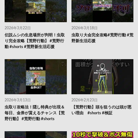
2026年3月22日
2026年3月18日
伝説ムシの生息場所が判明！虫取
虫取り大会完全攻略#荒野行動 #荒
り完全攻略【荒野行動】 #荒野行
野新生活応援
動 #shorts #荒野新生活応援
2026年3月13日
2026年2月23日
虫取り攻略法！隠し特典が出現＆
【荒野行動】頭を狙うのは頭が悪
毎日、金券が貰えるチャンス【荒
い理由 #shorts #検証
野行動】 #荒野行動 #shorts