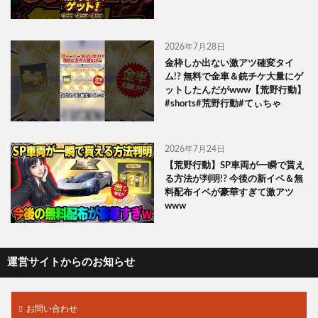
2026年7月28日
金枠しか出ない激アツ確変タイ
ム!? 無料で金車＆銃チケ大量にゲ
ットしたんだがwww【荒野行動】
#shorts#荒野行動#てぃちゃ
2026年7月24日
【荒野行動】SP車両が一瞬で貰え
る方法が判明!? 今後の新イベ＆無
料配布イベが豪華すぎて激アツ
www
運営サイトからのお知らせ
お問い合わせ