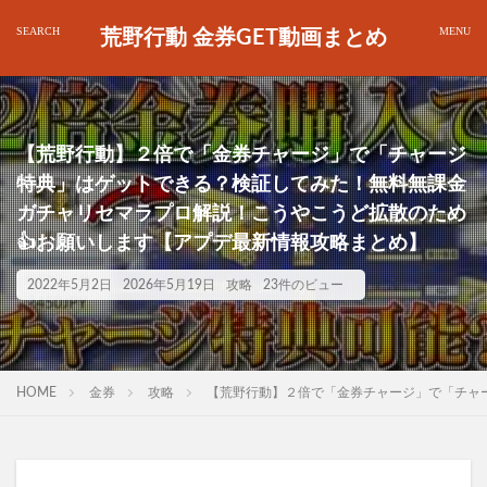
荒野行動 金券GET動画まとめ
【荒野行動】２倍で「金券チャージ」で「チャージ
特典」はゲットできる？検証してみた！無料無課金
ガチャリセマラプロ解説！こうやこうど拡散のため
👍お願いします【アプデ最新情報攻略まとめ】
2022年5月2日
2026年5月19日
攻略
23件のビュー
HOME
金券
攻略
【荒野行動】２倍で「金券チャージ」で「チャ