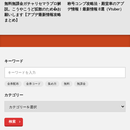
無料無課金ガチャリセマラプロ解
称号コンプ攻略法・殿堂車のアプ
説。こうやこうど拡散のため👍お
デ情報！最新情報 8選（Vtuber）
願いします【アプデ最新情報攻略
まとめ】
キーワード
金券配布
金券コード
集め方
無料
無課金
カテゴリー
検索