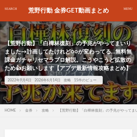
荒野行動 金券GET動画まとめ
【荒野行動】「白樺林復刻」の予兆がやってまいり
ました→計画してたけれど○○が変わってる…無料無
課金ガチャリセマラプロ解説。こうやこうど拡散の
ため👍お願いします【アプデ最新情報攻略まとめ】
2022年9月4日
2026年6月14日
攻略
15件のビュー
HOME
金券
攻略
【荒野行動】「白樺林復刻」の予兆がやってま