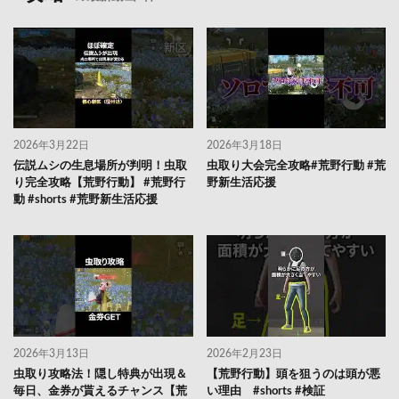
2026年3月22日
2026年3月18日
伝説ムシの生息場所が判明！虫取
虫取り大会完全攻略#荒野行動 #荒
り完全攻略【荒野行動】 #荒野行
野新生活応援
動 #shorts #荒野新生活応援
2026年3月13日
2026年2月23日
虫取り攻略法！隠し特典が出現＆
【荒野行動】頭を狙うのは頭が悪
毎日、金券が貰えるチャンス【荒
い理由 #shorts #検証