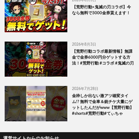
【荒野行動×鬼滅の刃コラボ】今
なら無料で3000金券貰えます！
2026年8月3日
【荒野行動コラボ最新情報】無課
金で金券6000円分ゲットする方
法！#荒野行動 #コラボ #鬼滅の刃
2026年7月28日
金枠しか出ない激アツ確変タイ
ム!? 無料で金車＆銃チケ大量にゲ
ットしたんだがwww【荒野行動】
#shorts#荒野行動#てぃちゃ
運営サイトからのお知らせ