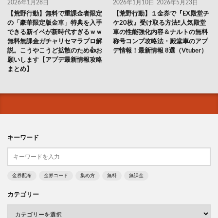
2026年1月28日
2026年1月10日
2026年5月23日
【荒野行動】無料で重課金者限定
【荒野行動】１金券で『EX殿堂チ
の「豪華限定版金車」特典を入手
ケ20枚』受け取る方法‼人気殿堂
できる新イベが新時代すぎるｗｗ
車の性能強化内容＆ナルトの無料
無料無課金ガチャリセマラプロ解
称号コンプ攻略法・殿堂車のアプ
説。こうやこうど拡散のため👍お
デ情報！最新情報 8選（Vtuber）
願いします【アプデ最新情報攻略
まとめ】
キーワード
金券配布
金券コード
集め方
無料
無課金
カテゴリー