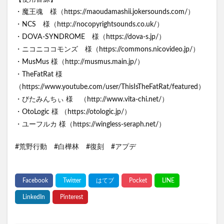
・魔王魂 様（https://maoudamashii.jokersounds.com/）
・NCS 様（http://nocopyrightsounds.co.uk/）
・DOVA-SYNDROME 様（https://dova-s.jp/）
・ニコニココモンズ 様（https://commons.nicovideo.jp/）
・MusMus 様（http://musmus.main.jp/）
・TheFatRat 様
（https://www.youtube.com/user/ThisIsTheFatRat/featured）
・びたみんちぃ 様 （http://www.vita-chi.net/）
・OtoLogic 様 （https://otologic.jp/）
・ユーフルカ 様（https://wingless-seraph.net/）
#荒野行動 #白樺林 #復刻 #アプデ