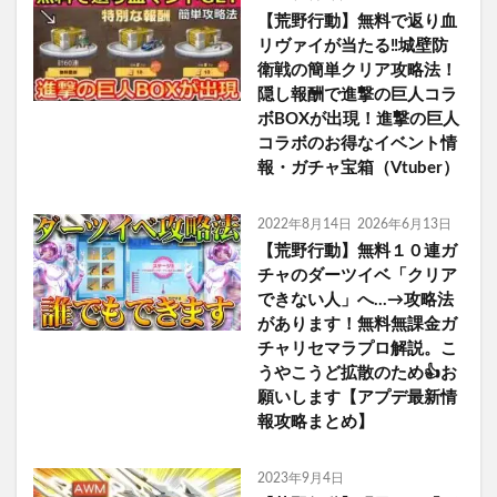
【荒野行動】無料で返り血
リヴァイが当たる‼城壁防
衛戦の簡単クリア攻略法！
隠し報酬で進撃の巨人コラ
ボBOXが出現！進撃の巨人
コラボのお得なイベント情
報・ガチャ宝箱（Vtuber）
2022年8月14日
2026年6月13日
【荒野行動】無料１０連ガ
チャのダーツイベ「クリア
できない人」へ…→攻略法
があります！無料無課金ガ
チャリセマラプロ解説。こ
うやこうど拡散のため👍お
願いします【アプデ最新情
報攻略まとめ】
2023年9月4日