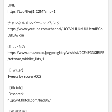
LINE
https://t.co/fFnjl1rC2M?amp=1
チャンネルメンバーシップリンク
https://www.youtube.com/channel/UC0VcHHkeUUUeznIBCo
DjlQA/join
ほしいもの
https://www.amazon.co.jp/gp/registry/wishlist/2CE4933XIBIFR
/ref=nav_wishlist_lists_1
【Twitter】
Tweets by scorerk002
【tik tok】
ID:scorerk
http://vt.tiktok.com/bad8G/
【使用音源】