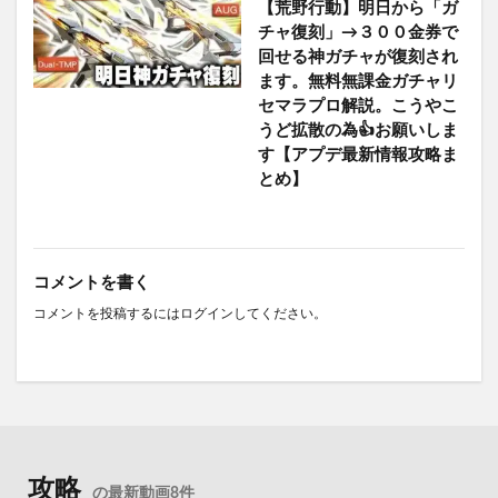
【荒野行動】明日から「ガ
チャ復刻」→３００金券で
回せる神ガチャが復刻され
ます。無料無課金ガチャリ
セマラプロ解説。こうやこ
うど拡散の為👍お願いしま
す【アプデ最新情報攻略ま
とめ】
コメントを書く
コメントを投稿するには
ログイン
してください。
攻略
の最新動画8件