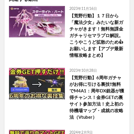
2023年11月16日
【荒野行動】１７日から
「魔法少女」みたいな新ガ
チャがきます！無料無課金
ガチャリセマラプロ解説。
こうやこうど拡散のため👍
お願いします【アプデ最新
情報攻略まとめ】
2023年10月28日
【荒野行動】6周年ガチャ
がお得に引ける裏技‼無料
でM4A1：周年DX銃器が獲
得チャンス！金券GETの裏
サイト参加方法！史上初の
待機場マップ・成就の攻略
法（Vtuber）
2024年2月9日