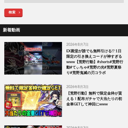
検索
新着動画
2026年8月7日
EX殿堂が誰でも無料引ける!? 1日
限定の引き換えコードが神すぎる
www【荒野行動】#shorts#荒野行
動#てぃちゃ#荒野の光#荒野夏祭
り#荒野鬼滅の刃コラボ
2026年8月3日
【荒野行動】無料で限定金枠が貰
える！配布ガチャで大当たりの初
金車GETして神回にwww
2026年8月3日