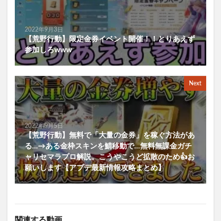
2022年9月3日
【荒野行動】限定金券イベント開催！！とりあえず
参加しろwww
Next
2022年9月5日
【荒野行動】無料で「大量の金券」を稼ぐ方法があ
る…→ある金枠スキンを鯖移動で…無料無課金ガチ
ャリセマラプロ解説。こうやこうど拡散のため👍お
願いします【アプデ最新情報攻略まとめ】
関連する動画