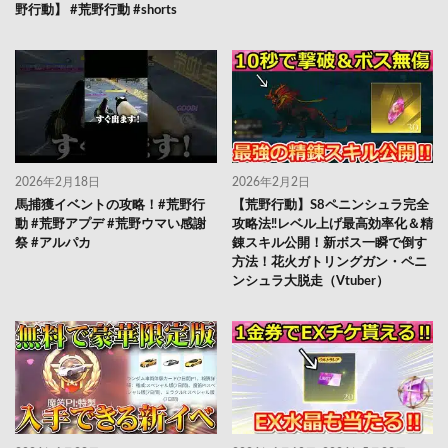
野行動】 #荒野行動 #shorts
2026年2月18日
2026年2月2日
馬捕獲イベントの攻略！#荒野行
【荒野行動】S8ペニンシュラ完全
動 #荒野アプデ #荒野ウマい感謝
攻略法‼レベル上げ最高効率化＆精
祭 #アルパカ
錬スキル公開！新ボス一瞬で倒す
方法！花火ガトリングガン・ペニ
ンシュラ大脱走（Vtuber）