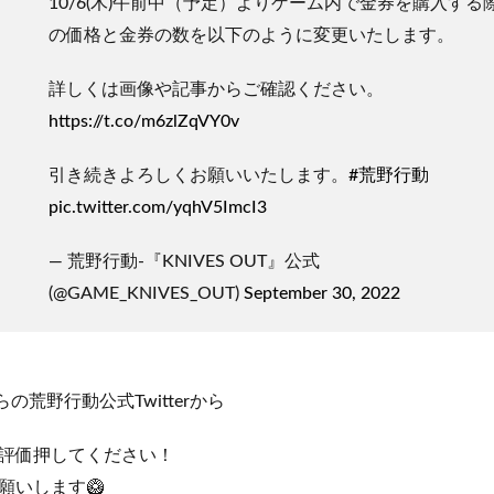
10/6(木)午前中（予定）よりゲーム内で金券を購入する
の価格と金券の数を以下のように変更いたします。
詳しくは画像や記事からご確認ください。
https://t.co/m6zlZqVY0v
引き続きよろしくお願いいたします。
#荒野行動
pic.twitter.com/yqhV5ImcI3
— 荒野行動-『KNIVES OUT』公式
(@GAME_KNIVES_OUT)
September 30, 2022
の荒野行動公式Twitterから
評価押してください！
願いします🥝