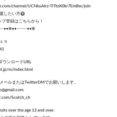
e.com/channel/UCNkuAlrz-TITtoX0kr7EmBw/join
援したい方🥝
ーシップ登録はこちらから！
┈┈••✼••┈┈┈┈••✼
ｔｃｈ
41
ダウンロードURL
t.jp/m/index.html
ールまたはTwitterDMでお願いします。
o@gmail.com
ter.com/Scotch_ch
ults over the age 13 and over.