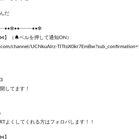
んだ
┈┈••✼••┈┈┈┈••✼
⋈】（🔔ベルを押して通知ON）
.com/channel/UCNkuAlrz-TITtoX0kr7EmBw?sub_confirmation=
83
公開してます！
h
RTよくしてくれる方はフォロバします！！
⋈】