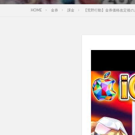
HOME
金券
課金
【荒野行動】金券価格改定後の