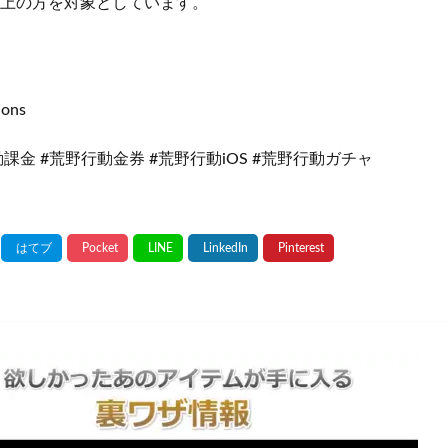
以上の方を対象としています。
ions
動課金 #荒野行動金券 #荒野行動iOS #荒野行動ガチャ