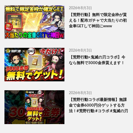
2026年8月3日
【荒野行動】無料で限定金枠が貰
える！配布ガチャで大当たりの初
金車GETして神回にwww
2026年8月3日
【荒野行動×鬼滅の刃コラボ】今
なら無料で3000金券貰えます！
2026年8月3日
【荒野行動コラボ最新情報】無課
金で金券6000円分ゲットする方
法！#荒野行動 #コラボ #鬼滅の刃