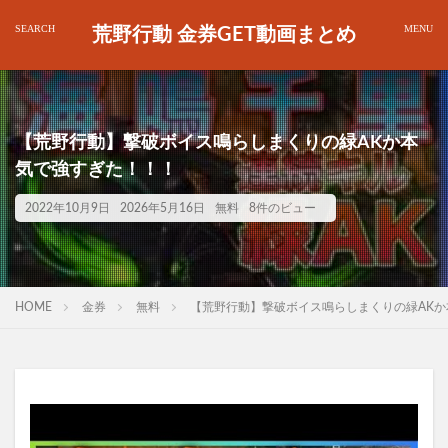
荒野行動 金券GET動画まとめ
【荒野行動】撃破ボイス鳴らしまくりの緑AKか本
気で強すぎた！！！
2022年10月9日
2026年5月16日
無料
8件のビュー
HOME
金券
無料
【荒野行動】撃破ボイス鳴らしまくりの緑AK