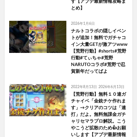
す【アプデ最新情報攻略ま
とめ】
2026年1月6日
ナルトコラボの隠しイベン
トが追加！無料でガチャコ
イン大量GETが激アツwww
【荒野行動】#shorts#荒野
行動#てぃちゃ#荒野
NARUTOコラボ#荒野で忍
賀新年だってばよ
2022年8月13日
2026年6月13日
【荒野行動】無料１０連ガ
チャイベ「金銃チケ作れま
す」→クリアのコツは「連
打」だよ。無料無課金ガチ
ャリセマラプロ解説。こう
やこうど拡散のため👍お願
いします【アプデ最新情報