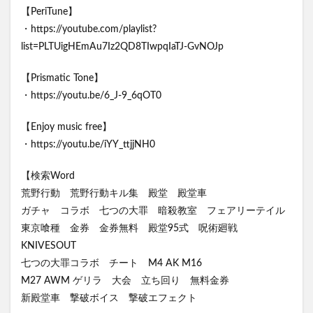
【PeriTune】
・https://youtube.com/playlist?
list=PLTUigHEmAu7Iz2QD8TIwpqIaTJ-GvNOJp
【Prismatic Tone】
・https://youtu.be/6_J-9_6qOT0
【Enjoy music free】
・https://youtu.be/iYY_ttjjNH0
【検索Word
荒野行動 荒野行動キル集 殿堂 殿堂車
ガチャ コラボ 七つの大罪 暗殺教室 フェアリーテイル
東京喰種 金券 金券無料 殿堂95式 呪術廻戦
KNIVESOUT
七つの大罪コラボ チート M4 AK M16
M27 AWM ゲリラ 大会 立ち回り 無料金券
新殿堂車 撃破ボイス 撃破エフェクト