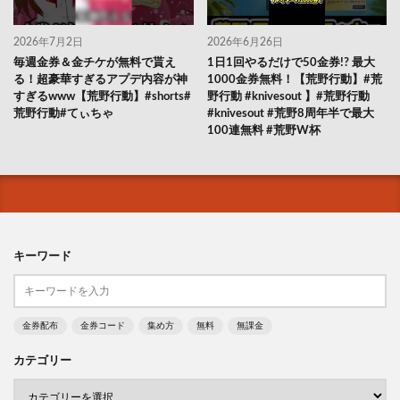
2026年7月2日
2026年6月26日
毎週金券＆金チケが無料で貰え
1日1回やるだけで50金券!? 最大
る！超豪華すぎるアプデ内容が神
1000金券無料！【荒野行動】#荒
すぎるwww【荒野行動】#shorts#
野行動 #knivesout 】#荒野行動
荒野行動#てぃちゃ
#knivesout #荒野8周年半で最大
100連無料 #荒野W杯
キーワード
金券配布
金券コード
集め方
無料
無課金
カテゴリー