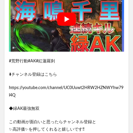
#荒野行動#AK#紅蓮羅刹
⬇️チャンネル登録はこちら
https://youtube.com/channel/UC0Uuwt2HRW2HZNWYhw79
l4Q
◆緑AK最強無双
この動画が面白いと思ったらチャンネル登録と
✨高評価✨を押してくれると嬉しいです‼︎