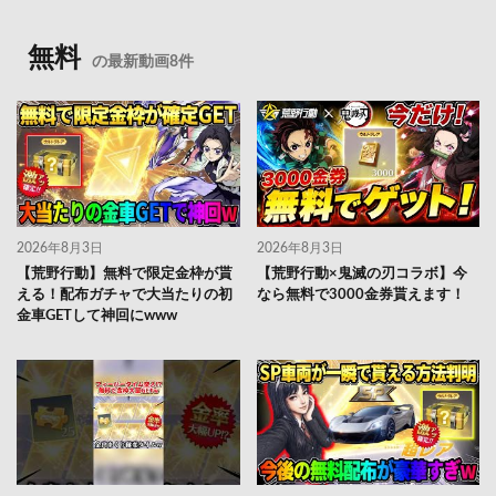
無料
の最新動画8件
2026年8月3日
2026年8月3日
【荒野行動】無料で限定金枠が貰
【荒野行動×鬼滅の刃コラボ】今
える！配布ガチャで大当たりの初
なら無料で3000金券貰えます！
金車GETして神回にwww