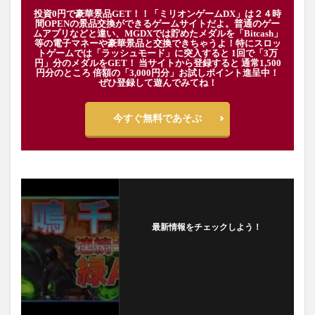
投資0円で豪華景品GET！！「ミリオンゲームDX」は２４時
間OPENの景品交換ができるゲームサイトだよ。普通のゲー
ムアプリなどと違い、MGDXでは貯めたメダルを「Bitcash」
等の電子マネーや豪華景品と交換できちゃうよ！特にスロッ
トゲームでは「ラッシュモード」に突入すると 1回で「3万
円」分のメダルをGET！ 当サイトから登録すると 通常1,500
円分のところ 倍額の「3,000円分」お試しポイント進呈中！
ぜひ登録して遊んでみてね！
今すぐ無料であそぶ
最新情報をチェックしよう！
フォローする