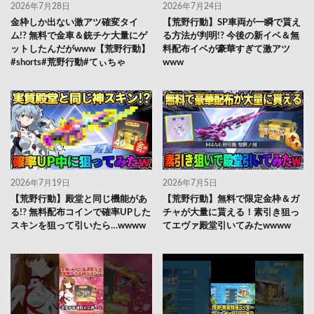
2026年7月28日
2026年7月24日
金枠しか出ない激アツ確変タイ
【荒野行動】SP車両が一瞬で貰え
ム!? 無料で金車＆銃チケ大量にゲ
る方法が判明!? 今後の新イベ＆無
ットしたんだがwww【荒野行動】
料配布イベが豪華すぎて激アツ
#shorts#荒野行動#てぃちゃ
www
2026年7月19日
2026年7月5日
【荒野行動】殿堂と同じ機能があ
【荒野行動】無料で限定金枠＆ガ
る!? 無料配布コインで確率UPした
チャが大量に貰える！素引き狙っ
スキンを狙って引いたら…wwww
てエヴァ殿堂引いてみたwwww