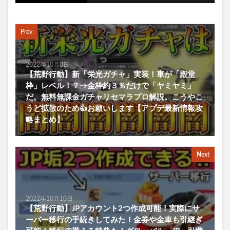
Prev
2022年10月8日
【荒野行動】新「栄光ガチャ」実装！車が「殿堂
枠」レベル！？→金枠約３％だけで「ヤミヤミ」
だ。無料無課金ガチャリセマラプロ解説。こうやこ
うど拡散のため👍お願いします【アプデ最新情報攻
略まとめ】
Next
2022年10月10日
【荒野行動】JPアカウント2つ作成可能！実際にサ
ーバー移行の手続きしてみた！金券や金車も引継ぎ