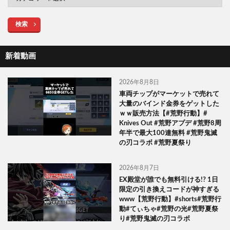
検索
新着動画
2026年8月8日
車両チップがマーケットで売れて
大量のバインド金券をゲットした
ｗｗ販売方法【#荒野行動】#
Knives Out #荒野アプデ #荒野8周
年半で最大100連無料 #荒野鬼滅
の刃コラボ #荒野夏祭り
2026年8月7日
EX殿堂が誰でも無料引ける!? 1日
限定の引き換えコードが神すぎる
www【荒野行動】#shorts#荒野行
動#てぃちゃ#荒野の光#荒野夏祭
り#荒野鬼滅の刃コラボ