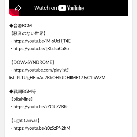
◆音源BGM
【騒音のない世界】
・https://youtu.be/iM-sUcHjT4E
・https://youtu.be/ljKLdsoCa8o
【DOVA-SYNDROME】
・https://youtube.com/playlist?
list=PLTUigHEmAu7KhOH5JDHllME17JyC1hWZM
◆戦闘BGM等
【pikaMine】
・https://youtu.be/zZCiJlZZBKc
【Light Canvas】
・https://youtu.be/z0zSzPf-2hM