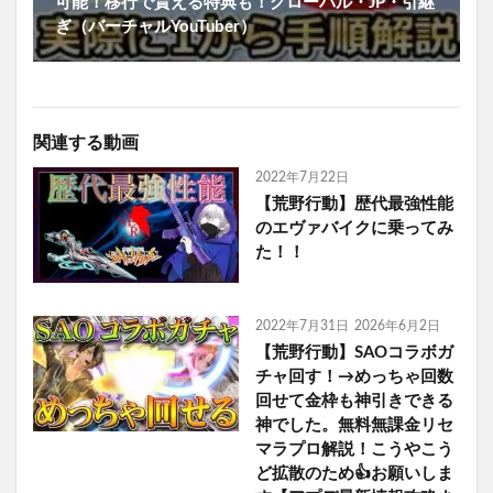
可能！移行で貰える特典も！グローバル・JP・引継
ぎ（バーチャルYouTuber）
関連する動画
2022年7月22日
【荒野行動】歴代最強性能
のエヴァバイクに乗ってみ
た！！
2022年7月31日
2026年6月2日
【荒野行動】SAOコラボガ
チャ回す！→めっちゃ回数
回せて金枠も神引きできる
神でした。無料無課金リセ
マラプロ解説！こうやこう
ど拡散のため👍お願いしま