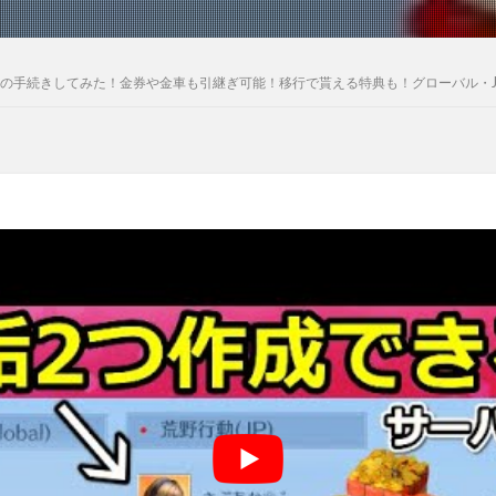
の手続きしてみた！金券や金車も引継ぎ可能！移行で貰える特典も！グローバル・JP・