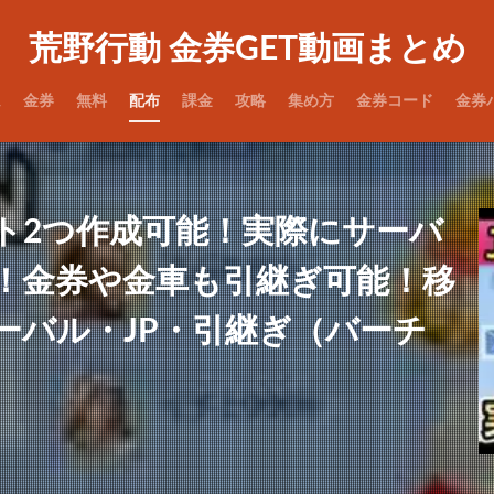
荒野行動 金券GET動画まとめ
ム
金券
無料
配布
課金
攻略
集め方
金券コード
金券
ト2つ作成可能！実際にサーバ
！金券や金車も引継ぎ可能！移
ーバル・JP・引継ぎ（バーチ