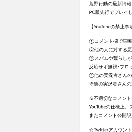
荒野行動の最新情報
PC版先行でプレイ
【YouTubeの禁止
①コメント欄で喧嘩
②他の人に対する悪
③スパムや荒らしが
反応せず無視･ブロ
④他の実況者さんの
※他の実況者さんの
※不適切なコメント
YouTubeの仕
またコメント公開設
☆Twitterアカウ