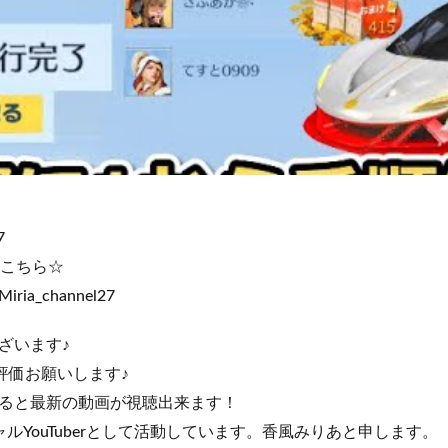
7
ントこちら☆
@Miria_channel27
ざいます♪
評価お願いします♪
ると最新の動画が視聴出来ます！
チャルYouTuberとして活動しています。香風みりあと申します。