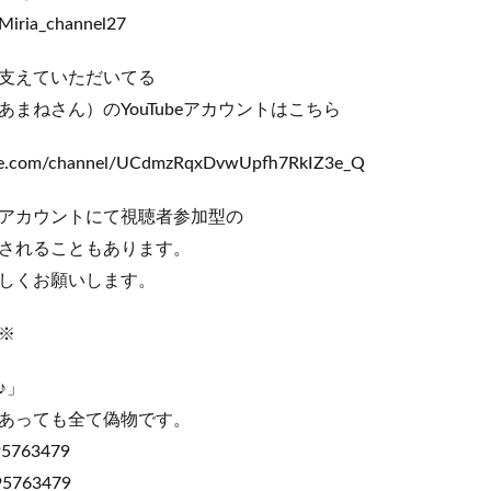
@Miria_channel27
支えていただいてる
まねさん）のYouTubeアカウントはこちら
be.com/channel/UCdmzRqxDvwUpfh7RkIZ3e_Q
アカウントにて視聴者参加型の
されることもあります。
しくお願いします。
※
♪」
あっても全て偽物です。
763479
763479