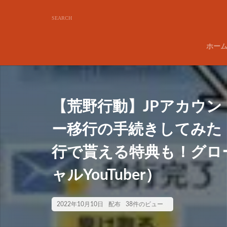
ホー
【荒野行動】JPアカウン
ー移行の手続きしてみた
行で貰える特典も！グロ
ャルYouTuber）
2022年10月10日
配布
38件のビュー