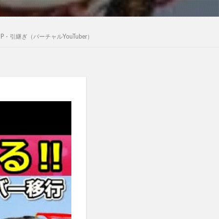
引継ぎ（バーチャルYouTuber）