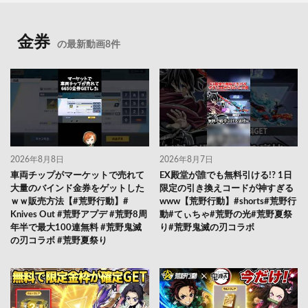
金券
の最新動画8件
2026年8月8日
2026年8月7日
車両チップがマーケットで売れて
EX殿堂が誰でも無料引ける!? 1日
大量のバインド金券をゲットした
限定の引き換えコードが神すぎる
ｗｗ販売方法【#荒野行動】#
www【荒野行動】#shorts#荒野行
Knives Out #荒野アプデ #荒野8周
動#てぃちゃ#荒野の光#荒野夏祭
年半で最大100連無料 #荒野鬼滅
り#荒野鬼滅の刃コラボ
の刃コラボ #荒野夏祭り