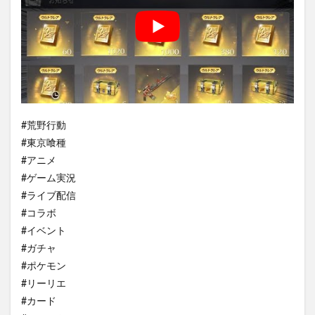
#荒野行動
#東京喰種
#アニメ
#ゲーム実況
#ライブ配信
#コラボ
#イベント
#ガチャ
#ポケモン
#リーリエ
#カード