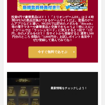
投資0円で豪華景品GET！！「ミリオンゲームDX」は２４時
間OPENの景品交換ができるゲームサイトだよ。普通のゲー
ムアプリなどと違い、MGDXでは貯めたメダルを「Bitcash」
等の電子マネーや豪華景品と交換できちゃうよ！特にスロッ
トゲームでは「ラッシュモード」に突入すると 1回で「3万
円」分のメダルをGET！ 当サイトから登録すると 通常1,500
円分のところ 倍額の「3,000円分」お試しポイント進呈中！
ぜひ登録して遊んでみてね！
今すぐ無料であそぶ
最新情報をチェックしよう！
フォローする