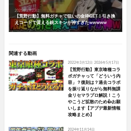
2025年2月23日
【荒野行動】無料ガチャで狙いの金枠GET！引き換
えコードで貰える銃スキンが神すぎたwwwww
関連する動画
2022年3月12日
2026年5月17日
【荒野行動】東京喰種コラ
ボガチャって「どういう内
容」？復刻は？過去コラボ
を振り返りながら無料無課
金リセマラプロ解説！こう
やこうど拡散のため👍お願
いします【アプデ最新情報
攻略まとめ】
2024年11月14日