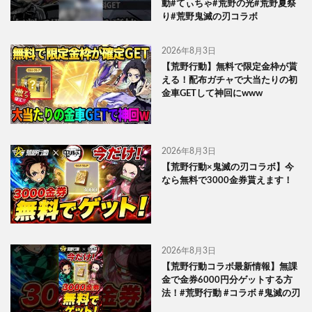
動#てぃちゃ#荒野の光#荒野夏祭
り#荒野鬼滅の刃コラボ
2026年8月3日
【荒野行動】無料で限定金枠が貰
える！配布ガチャで大当たりの初
金車GETして神回にwww
2026年8月3日
【荒野行動×鬼滅の刃コラボ】今
なら無料で3000金券貰えます！
2026年8月3日
【荒野行動コラボ最新情報】無課
金で金券6000円分ゲットする方
法！#荒野行動 #コラボ #鬼滅の刃