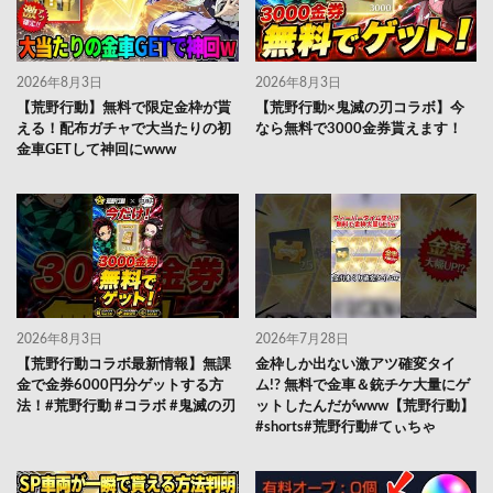
2026年8月3日
2026年8月3日
【荒野行動】無料で限定金枠が貰
【荒野行動×鬼滅の刃コラボ】今
える！配布ガチャで大当たりの初
なら無料で3000金券貰えます！
金車GETして神回にwww
2026年8月3日
2026年7月28日
【荒野行動コラボ最新情報】無課
金枠しか出ない激アツ確変タイ
金で金券6000円分ゲットする方
ム!? 無料で金車＆銃チケ大量にゲ
法！#荒野行動 #コラボ #鬼滅の刃
ットしたんだがwww【荒野行動】
#shorts#荒野行動#てぃちゃ