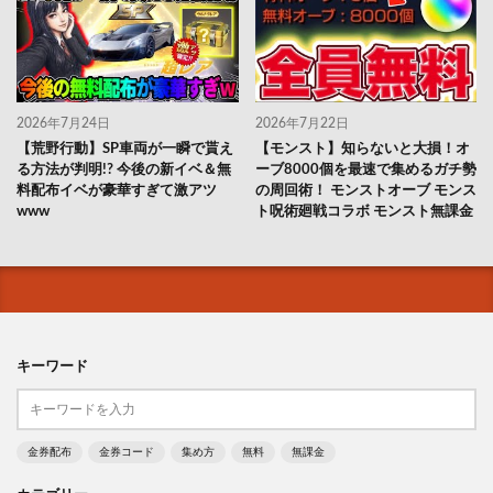
2026年7月24日
2026年7月22日
【荒野行動】SP車両が一瞬で貰え
【モンスト】知らないと大損！オ
る方法が判明!? 今後の新イベ＆無
ーブ8000個を最速で集めるガチ勢
料配布イベが豪華すぎて激アツ
の周回術！ モンストオーブ モンス
www
ト呪術廻戦コラボ モンスト無課金
キーワード
金券配布
金券コード
集め方
無料
無課金