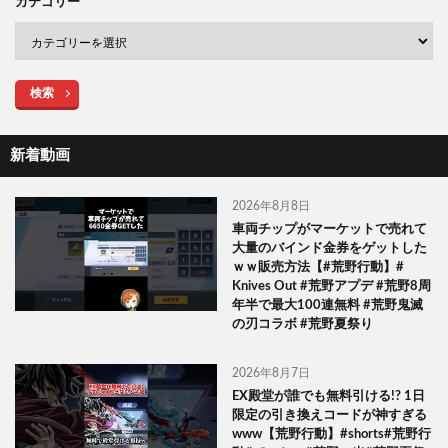
カテゴリー
検索
新着動画
2026年8月8日
車両チップがマーケットで売れて
大量のバインド金券をゲットした
ｗｗ販売方法【#荒野行動】#
Knives Out #荒野アプデ #荒野8周
年半で最大100連無料 #荒野鬼滅
の刃コラボ #荒野夏祭り
2026年8月7日
EX殿堂が誰でも無料引ける!? 1日
限定の引き換えコードが神すぎる
www【荒野行動】#shorts#荒野行