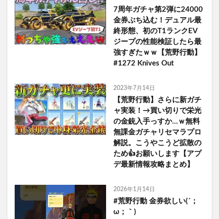
7周年ガチャ第2弾に24000
金券ぶち込む！デュアル最
終形態、初のT1ランクEV
ジープの性能検証したら最
強すぎたｗｗ【荒野行動】
#1272 Knives Out
2023年7月14日
【荒野行動】さらに新ガチ
ャ実装！→買い切りで栄光
の金銃入手っすか…ｗ無料
無課金ガチャリセマラプロ
解説。こうやこうど拡散の
ため👍お願いします【アプ
デ最新情報攻略まとめ】
2026年1月14日
#荒野行動 金券欲しい(´；
ω；｀)