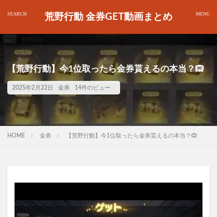
荒野行動 金券GET動画まとめ
【荒野行動】今1位取ったら金券貰えるの本当？🙉
2025年2月22日
金券
14件のビュー
HOME
金券
【荒野行動】今1位取ったら金券貰えるの本当？🙉