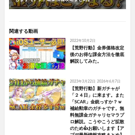
関連する動画
2022年10月2日
【荒野行動】金券価格改定
後のお得な課金方法を徹底
解説してみた。
2023年3月22日
2026年6月7日
【荒野行動】新ガチャが
「２４日」に来ます。また
「SCAR」金銃っすか？ｗ
補給勲章のガチャです。無
料無課金ガチャリセマラプ
ロ解説。こうやこうど拡散
のため👍お願いします【ア