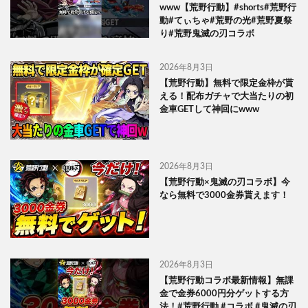
www【荒野行動】#shorts#荒野行
動#てぃちゃ#荒野の光#荒野夏祭
り#荒野鬼滅の刃コラボ
2026年8月3日
【荒野行動】無料で限定金枠が貰
える！配布ガチャで大当たりの初
金車GETして神回にwww
2026年8月3日
【荒野行動×鬼滅の刃コラボ】今
なら無料で3000金券貰えます！
2026年8月3日
【荒野行動コラボ最新情報】無課
金で金券6000円分ゲットする方
法！#荒野行動 #コラボ #鬼滅の刃