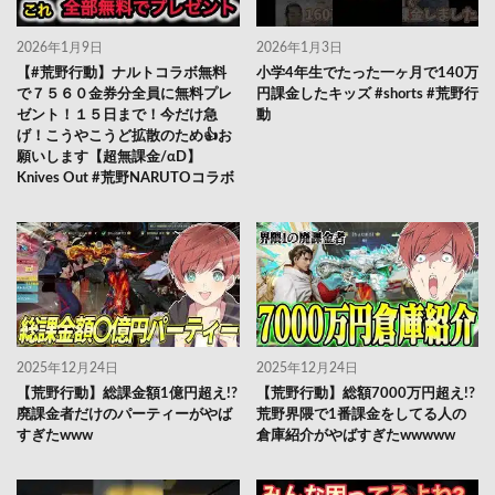
2026年1月9日
2026年1月3日
【#荒野行動】ナルトコラボ無料
小学4年生でたった一ヶ月で140万
で７５６０金券分全員に無料プレ
円課金したキッズ #shorts #荒野行
ゼント！１５日まで！今だけ急
動
げ！こうやこうど拡散のため👍お
願いします【超無課金/αD】
Knives Out #荒野NARUTOコラボ
2025年12月24日
2025年12月24日
【荒野行動】総課金額1億円超え!?
【荒野行動】総額7000万円超え!?
廃課金者だけのパーティーがやば
荒野界隈で1番課金をしてる人の
すぎたwww
倉庫紹介がやばすぎたwwwww