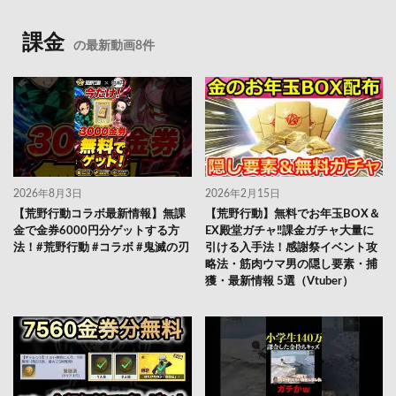
課金
の最新動画8件
2026年8月3日
2026年2月15日
【荒野行動コラボ最新情報】無課
【荒野行動】無料でお年玉BOX＆
金で金券6000円分ゲットする方
EX殿堂ガチャ‼課金ガチャ大量に
法！#荒野行動 #コラボ #鬼滅の刃
引ける入手法！感謝祭イベント攻
略法・筋肉ウマ男の隠し要素・捕
獲・最新情報 5選（Vtuber）