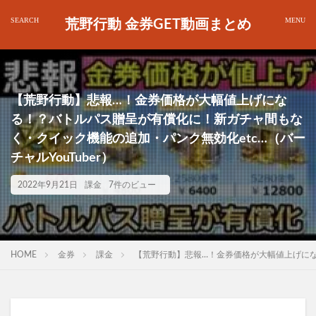
荒野行動 金券GET動画まとめ
【荒野行動】悲報…！金券価格が大幅値上げにな
る！？バトルパス贈呈が有償化に！新ガチャ間もな
く・クイック機能の追加・パンク無効化etc…（バー
チャルYouTuber）
2022年9月21日
課金
7件のビュー
HOME
金券
課金
【荒野行動】悲報…！金券価格が大幅値上げになる