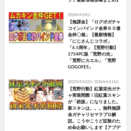
プデ最新情報攻略まとめ】
2024年6月8日
【無課金】「ログボガチャ
コインバインド金券６０連
金枠〇個」【最新情報】
「にじさんじコラボ」
「6.5周年」【荒野行動】
1754PC版「荒野の光」
「荒野にカエル」「荒野
GOGOFES」
2022年9月22日
2026年6月14日
【荒野行動】紅葉栄光ガチ
ャ実装間際！旧紅葉スキン
が「絶版」になりました。
新スキンは。。。無料無課
金ガチャリセマラプロ解
説。こうやこうど拡散のた
め👍お願いします【アプデ