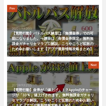
Prev
2022年9月20日
【荒野行動】バトルパス解放は「無償金券」での可
能になりました。→贈呈は「有償金券限定」無料無
課金ガチャリセマラプロ解説。こうやこうど拡散の
ため👍お願いします【アプデ最新情報攻略まとめ】
Next
2022年9月21日
【荒野行動】金券が「値上げ」！？Appleのチャー
ジが「33％」値上げされます。無料無課金ガチャリ
セマラプロ解説。こうやこうど拡散のため👍お願い
します【アプデ最新情報攻略まとめ】