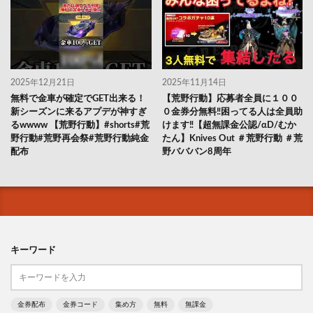
2025年12月21日
2025年11月14日
無料で金車が確定でGET出来る！
【荒野行動】応募者全員に１００
新シーズンに来るアプデが神すぎ
０金券分無料‼️困ってる人は全員助
るwwww 【荒野行動】#shorts#荒
けます‼️【超無課金公認/αD/むか
野行動#荒野再会祭#荒野行動純金
たん】Knives Out ＃荒野行動 ＃荒
配布
野バババン8周年
キーワード
金券配布
金券コード
集め方
無料
無課金