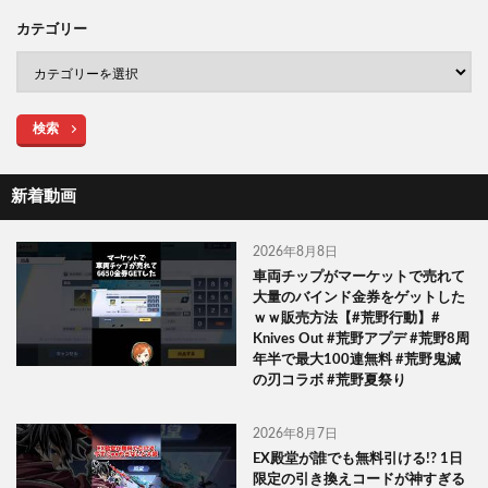
カテゴリー
検索
新着動画
2026年8月8日
車両チップがマーケットで売れて
大量のバインド金券をゲットした
ｗｗ販売方法【#荒野行動】#
Knives Out #荒野アプデ #荒野8周
年半で最大100連無料 #荒野鬼滅
の刃コラボ #荒野夏祭り
2026年8月7日
EX殿堂が誰でも無料引ける!? 1日
限定の引き換えコードが神すぎる