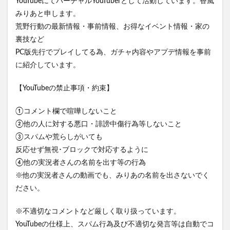
YouTubeにてバーチャルYouTuberとして活動しています。香風
みりあと申します。
荒野行動の最新情報・事前情報、お得なイベント情報・家の
裏技など
PC版先行でプレイしてる為、ガチャ内容やアプデ情報を事前
に紹介しています。
【YouTubeの禁止事項・約束】
①コメント欄で喧嘩しないこと
②他の人に対する悪口・誹謗中傷行為等しないこと
③スパムや荒らしがいても
反応せず無視･ブロックで対応するように
④他の実況者さんの名前を出す等の行為
※他の実況者さんの動画でも、みりあの名前を出さないでく
ださい。
※不適切なコメントなど厳しく取り扱っています。
YouTubeの仕様上、スパム行為及び不適切な発言等は自動でコ